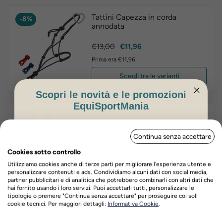
Tattini Capezza in corda
-8%
annodata
Prezzo
Prezzo
€13,00
€11,96
base
Prima era €11,96
Scegli tra le varianti
Scopri le novità e le promozioni
EquiSportMania
Tattini Capezza in cuoio con
-8%
imbottitura in pelle
ISCRIVITI PER OTTENERE IL 5%
Continua senza accettare
DI SCONTO
Prezzo
Prezzo
€39,00
€35,88
Cookies sotto controllo
base
Prima era €35,88
Utilizziamo cookies anche di terze parti per migliorare l'esperienza utente e
personalizzare contenuti e ads. Condividiamo alcuni dati con social media,
Scegli tra le varianti
partner pubblicitari e di analitica che potrebbero combinarli con altri dati che
hai fornito usando i loro servizi. Puoi accettarli tutti, personalizzare le
tipologie o premere "Continua senza accettare" per proseguire coi soli
Nome
Cognome
cookie tecnici. Per maggiori dettagli:
Informativa Cookie
.
Daslö Lunghina in nastro
-10%
intrecciato mod. Roma