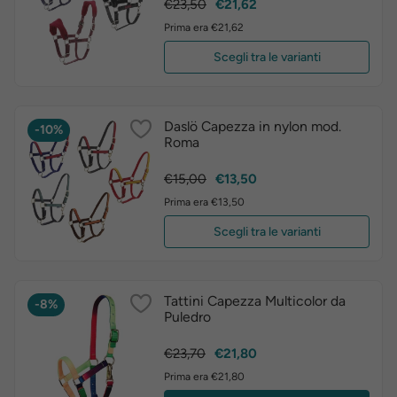
Prezzo
Prezzo
€23,50
€21,62
base
Prima era €21,62
Scegli tra le varianti
Daslö Capezza in nylon mod.
-10%
Roma
Prezzo
Prezzo
€15,00
€13,50
base
Prima era €13,50
Scegli tra le varianti
Tattini Capezza Multicolor da
-8%
Puledro
Prezzo
Prezzo
€23,70
€21,80
base
Prima era €21,80