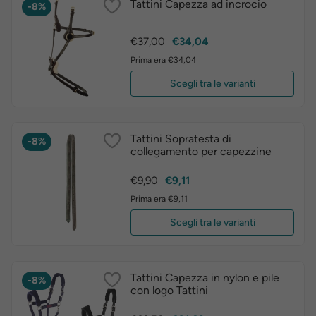
Tattini Capezza ad incrocio
-8%
Prezzo
Prezzo
€37,00
€34,04
base
Prima era €34,04
Scegli tra le varianti
Tattini Sopratesta di
-8%
collegamento per capezzine
Prezzo
Prezzo
€9,90
€9,11
base
Prima era €9,11
Scegli tra le varianti
Tattini Capezza in nylon e pile
-8%
con logo Tattini