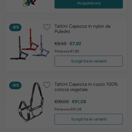
Acquista ora
Tattini Capezza in nylon da
-8%
Puledro
Prezzo
Prezzo
€8,50
€7,82
base
Prima era €7,82
Scegli tra le varianti
Tattini Capezza in cuoio 100%
-8%
concia vegetale
Prezzo
Prezzo
€99,00
€91,08
base
Prima era €91,08
Scegli tra le varianti