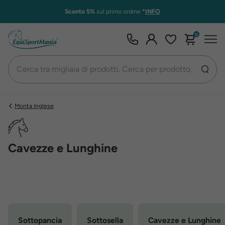
Sconto 5%
sul primo ordine
*
INFO
0
Monta Inglese
Cavezze e Lunghine
Sottopancia
Sottosella
Cavezze e Lunghine