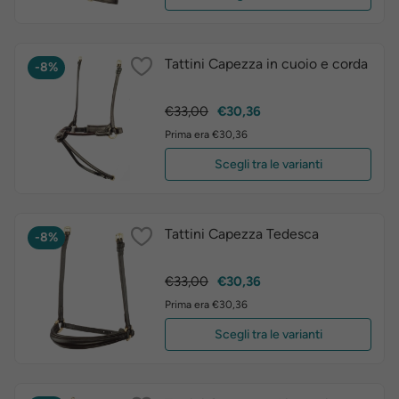
Tattini Capezza in cuoio e corda
-8%
Prezzo
Prezzo
€33,00
€30,36
base
Prima era €30,36
Scegli tra le varianti
Tattini Capezza Tedesca
-8%
Prezzo
Prezzo
€33,00
€30,36
base
Prima era €30,36
Scegli tra le varianti