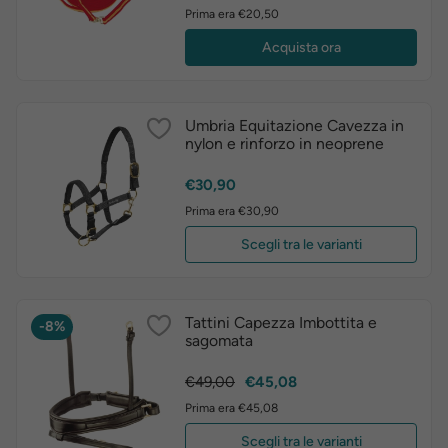
Prima era €20,50
Acquista ora
Umbria Equitazione Cavezza in
nylon e rinforzo in neoprene
Prezzo
€30,90
Prima era €30,90
Scegli tra le varianti
Tattini Capezza Imbottita e
-8%
sagomata
Prezzo
Prezzo
€49,00
€45,08
base
Prima era €45,08
Scegli tra le varianti