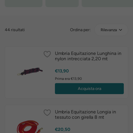
44 risultati
Ordina per:
Rilevanza
Umbria Equitazione Lunghina in
nylon intrecciata 2,20 mt
Prezzo
€13,90
Prima era €13,90
Acquista ora
Umbria Equitazione Longia in
tessuto con girella 8 mt
Prezzo
€20,50