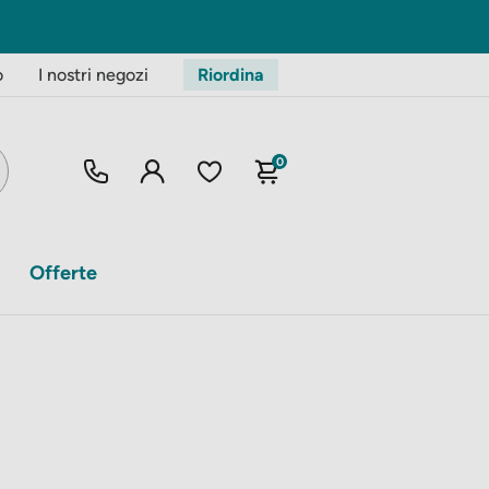
o
I nostri negozi
Riordina
0
Offerte