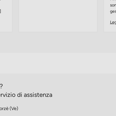
son
]
ges
Leg
o?
rvizio di assistenza
orzè (Ve)