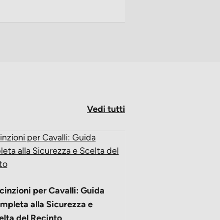
Vedi tutti
Caschi da equita
sicurezza e stile 
cinzioni per Cavalli: Guida
disciplina
mpleta alla Sicurezza e
La sicurezza è fond
elta del Recinto