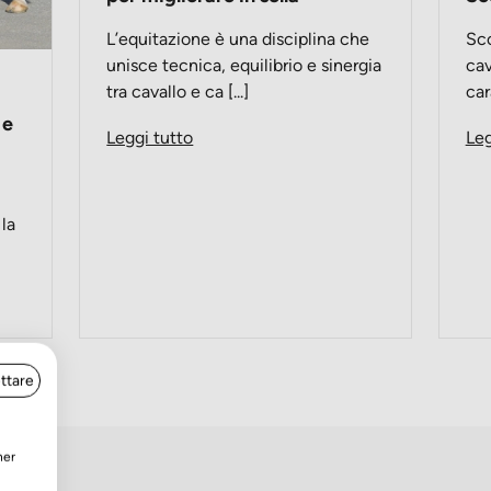
L’equitazione è una disciplina che
Sco
unisce tecnica, equilibrio e sinergia
cav
tra cavallo e ca [...]
car
 e
Leggi tutto
Leg
 la
ttare
ner