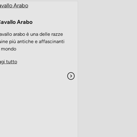
Il cavallo Shetlan
 Cavallo Arabo
Il cavallo Shetland 
cavallo arabo è una delle razze
è stata allevata per 
ine più antiche e affascinanti
nell'ambiente selvagg
l mondo
Leggi tutto
gi tutto