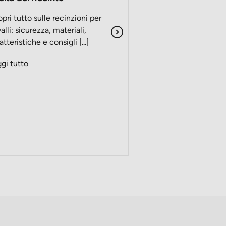
nell'equitazione, e 
casco da equitazio
pri tutto sulle recinzioni per
e [...]
alli: sicurezza, materiali,
atteristiche e consigli [...]
Leggi tutto
gi tutto