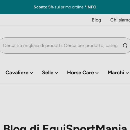
Sconto 5%
sul primo ordine
*
INFO
Blog
Chi siam
Cavaliere
Selle
Horse Care
Marchi
Blog di EquiSportMania