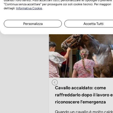
usando i loro servizi. Puoi accettarli tutti, personalizzare le tipologie o premere
"Continua senza accettare" per proseguire coi soli cookie tecnici. Per maggiori
Cura e benessere del c
dettagli:
Informativa Cookie
.
Personalizza
Accetta Tutti
Cavallo accaldato: come
raffreddarlo dopo il lavoro e
riconoscere l’emergenza
Quando un cavallo è molto cald