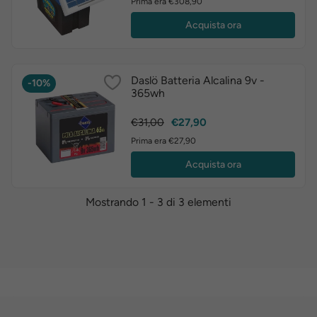
Prima era €308,90
Acquista ora
Daslö Batteria Alcalina 9v -
-10%
365wh
Prezzo
Prezzo
€31,00
€27,90
base
Prima era €27,90
Acquista ora
Mostrando 1 - 3 di 3 elementi