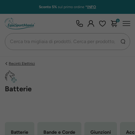
Sconto 5%
sul primo ordine
*
INFO
0
Recinti Elettrici
Batterie
Batterie
Bande e Corde
Giunzioni
Acc