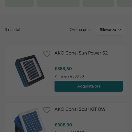
3 risultati
Ordina per:
Rilevanza
AKO Corral Sun Power S2
Prezzo
€388,50
Prima era €388,50
Acquista ora
AKO Corral Solar KIT 8W
Prezzo
€308,90