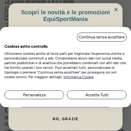
Le nostre recensioni a 4 e 5 stelle.
Clicca qui per leggerle tutte >
Scopri le novità e le promozioni
Precedente
Successivo
EquiSportMania
ISCRIVITI PER OTTENERE IL 5%
Oggi
Continua senza accettare
DI SCONTO
Tutto perfetto grazie!
Cookies sotto controllo
Acquirente verificato
Utilizziamo cookies anche di terze parti per migliorare l'esperienza utente e
personalizzare contenuti e ads. Condividiamo alcuni dati con social media,
partner pubblicitari e di analitica che potrebbero combinarli con altri dati che
24 Luglio 2026
hai fornito usando i loro servizi. Puoi accettarli tutti, personalizzare le
tipologie o premere "Continua senza accettare" per proseguire coi soli
Nome
Cognome
Ottimo molto veloci e efficenti
cookie tecnici. Per maggiori dettagli:
Informativa Cookie
.
Acquirente verificato
Personalizza
Accetta Tutti
ISCRIVITI ORA
24 Luglio 2026
È la prima volta che acquisto su questo sito, non ho avuto
problemi, nel giro di una settimana ho ricevuto tutto
NO, GRAZIE
imballato con cura. Il prodotto è ottimo e sono riuscita ad
usufruire dell'offerta applicata al prezzo intero abbassando