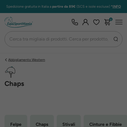
Spedizione gratuita in Italia a
partire da 89€
(SCS e isole escluse)
*
INFO
0
Abbigliamento Western
Chaps
Felpe
Chaps
Stivali
Cinture e Fibbie