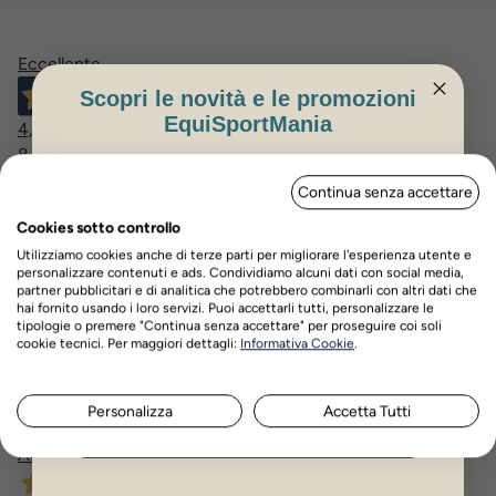
Eccellente
Scopri le novità e le promozioni
EquiSportMania
4,7
/5
8.185
ISCRIVITI PER OTTENERE IL 5%
recensioni
Continua senza accettare
DI SCONTO
Cookies sotto controllo
Le nostre recensioni a 4 e 5 stelle.
Utilizziamo cookies anche di terze parti per migliorare l'esperienza utente e
Clicca qui per leggerle tutte >
personalizzare contenuti e ads. Condividiamo alcuni dati con social media,
Precedente
Successivo
partner pubblicitari e di analitica che potrebbero combinarli con altri dati che
hai fornito usando i loro servizi. Puoi accettarli tutti, personalizzare le
tipologie o premere "Continua senza accettare" per proseguire coi soli
Nome
Cognome
cookie tecnici. Per maggiori dettagli:
Informativa Cookie
.
2 Giorni Fa
Acquisto ormai da oltre 3 anni. Personale disponibile e
attento nella preparazione degli ordini.
Personalizza
Accetta Tutti
ISCRIVITI ORA
Acquirente verificato