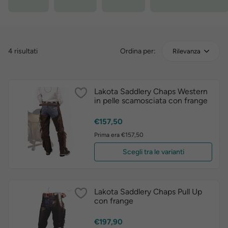
4 risultati
Ordina per:
Rilevanza
Lakota Saddlery Chaps Western
in pelle scamosciata con frange
Prezzo
€157,50
Prima era €157,50
Scegli tra le varianti
Lakota Saddlery Chaps Pull Up
con frange
Prezzo
€197,90