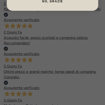
NO, GRAZIE
2 Giorni Fa
Puntuali nella consegna e ottimo servizio assistenza clienti
Acquirente verificato
2 Giorni Fa
Acquisto facile, prezzi scontati e consegna veloce.
Raccomandato!
Acquirente verificato
5 Giorni Fa
Ottimi prezzi e grandi marche: tempi rapidi di consegna.
Consiglio.
Acquirente verificato
5 Giorni Fa