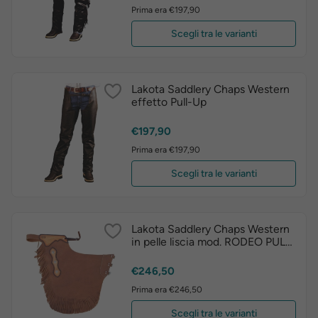
Prima era €197,90
Scegli tra le varianti
Lakota Saddlery Chaps Western
effetto Pull-Up
Prezzo
€197,90
Prima era €197,90
Scegli tra le varianti
Lakota Saddlery Chaps Western
in pelle liscia mod. RODEO PULL
UP
Prezzo
€246,50
Prima era €246,50
Scegli tra le varianti