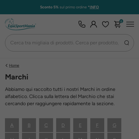
Sconto 5%
sul primo ordine
*
INFO
0
Home
Marchi
Abbiamo qui raccolto tutti i nostri Marchi in ordine
alfabetico. Clicca sulla lettera del Marchio che stai
cercando per raggiungere rapidamente la sezione.
A
B
C
D
E
F
G