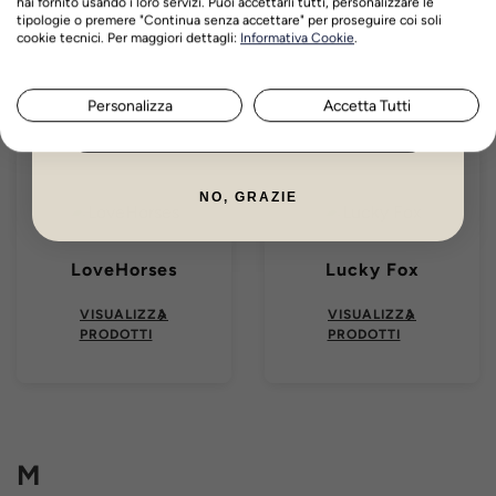
hai fornito usando i loro servizi. Puoi accettarli tutti, personalizzare le
tipologie o premere "Continua senza accettare" per proseguire coi soli
Nome
Cognome
VISUALIZZA
VISUALIZZA
cookie tecnici. Per maggiori dettagli:
Informativa Cookie
.
PRODOTTI
PRODOTTI
Personalizza
Accetta Tutti
ISCRIVITI ORA
NO, GRAZIE
LoveHorses
Lucky Fox
VISUALIZZA
VISUALIZZA
PRODOTTI
PRODOTTI
M