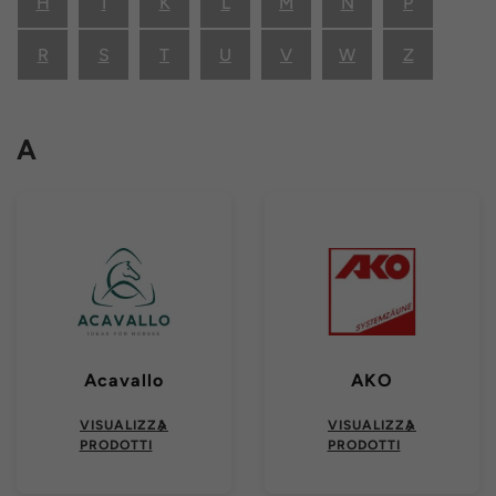
H
I
K
L
M
N
P
R
S
T
U
V
W
Z
A
Acavallo
AKO
VISUALIZZA
VISUALIZZA
PRODOTTI
PRODOTTI