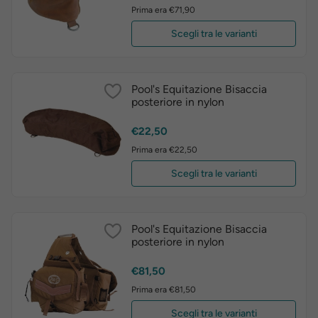
Prima era €71,90
Scegli tra le varianti
Pool's Equitazione Bisaccia
posteriore in nylon
Prezzo
€22,50
Prima era €22,50
Scegli tra le varianti
Pool's Equitazione Bisaccia
posteriore in nylon
Prezzo
€81,50
Prima era €81,50
Scegli tra le varianti