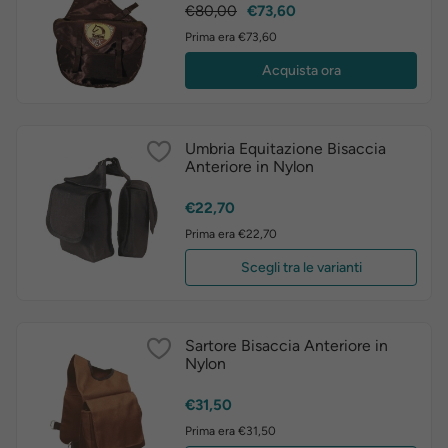
Prezzo
Prezzo
€80,00
€73,60
base
Prima era €73,60
Acquista ora
Umbria Equitazione Bisaccia
Anteriore in Nylon
Prezzo
€22,70
Prima era €22,70
Scegli tra le varianti
Sartore Bisaccia Anteriore in
Nylon
Prezzo
€31,50
Prima era €31,50