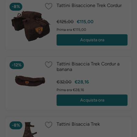
Tattini Bisaccione Trek Cordur
-8%
Prezzo
Prezzo
€125,00
€115,00
base
Prima era €115,00
Acquista ora
Tattini Bisaccia Trek Cordur a
-12%
banana
Prezzo
Prezzo
€32,00
€28,16
base
Prima era €28,16
Acquista ora
Tattini Bisaccia Trek
-8%