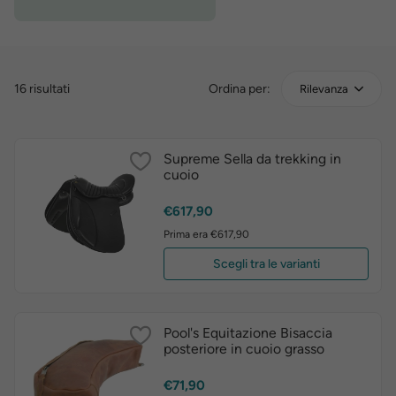
16 risultati
Ordina per:
Rilevanza
Supreme Sella da trekking in
cuoio
Prezzo
€617,90
Prima era €617,90
Scegli tra le varianti
Pool's Equitazione Bisaccia
posteriore in cuoio grasso
Prezzo
€71,90