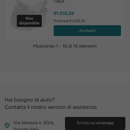
TREK
Prezzo
€1.202,26
Non
Prima era €1.202,26
disponibile
Avvisami
Mostrando 1 - 16 di 16 elementi
Hai bisogno di aiuto?
Contatta il nostro servizio di assistenza
Via Venezia n. 60/a,
Scrivici su whatsapp
Scorzè (Ve)