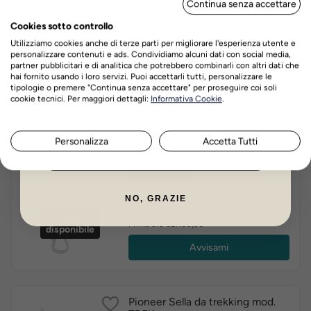
Continua senza accettare
DI SCONTO
Cookies sotto controllo
Supreme Sella Trekking Cuoio
con archetto intercambiabile
Utilizziamo cookies anche di terze parti per migliorare l'esperienza utente e
Marrone
personalizzare contenuti e ads. Condividiamo alcuni dati con social media,
partner pubblicitari e di analitica che potrebbero combinarli con altri dati che
Prezzo
€736,90
hai fornito usando i loro servizi. Puoi accettarli tutti, personalizzare le
tipologie o premere "Continua senza accettare" per proseguire coi soli
Prima era €736,90
Nome
Cognome
cookie tecnici. Per maggiori dettagli:
Informativa Cookie
.
Scegli tra le varianti
Personalizza
Accetta Tutti
ISCRIVITI ORA
Pioneer Sella da trekking mod.
TREK WEST
NO, GRAZIE
Prezzo
€2.109,90
Non
Prima era €2.109,90
disponibile
Avvisami
Pioneer Sella da trekking mod.