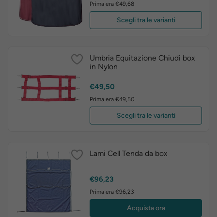
Prima era €49,68
Scegli tra le varianti
Umbria Equitazione Chiudi box
in Nylon
Prezzo
€49,50
Prima era €49,50
Scegli tra le varianti
Lami Cell Tenda da box
Prezzo
€96,23
Prima era €96,23
Acquista ora