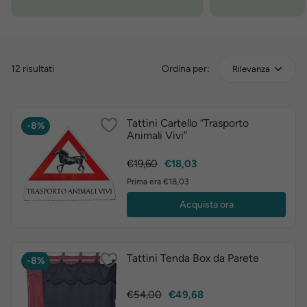
12 risultati
Ordina per:
Rilevanza
Tattini Cartello “Trasporto
-8%
Animali Vivi”
Prezzo
Prezzo
€19,60
€18,03
base
Prima era €18,03
Acquista ora
Tattini Tenda Box da Parete
-8%
Prezzo
Prezzo
€54,00
€49,68
base