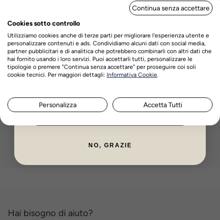
Avvisami
Continua senza accettare
DI SCONTO
Cookies sotto controllo
Utilizziamo cookies anche di terze parti per migliorare l'esperienza utente e
Lami Cell Tendalino chiudi box
personalizzare contenuti e ads. Condividiamo alcuni dati con social media,
partner pubblicitari e di analitica che potrebbero combinarli con altri dati che
hai fornito usando i loro servizi. Puoi accettarli tutti, personalizzare le
Prezzo
€67,61
tipologie o premere "Continua senza accettare" per proseguire coi soli
Nome
Cognome
cookie tecnici. Per maggiori dettagli:
Informativa Cookie
.
Non
Prima era €67,61
disponibile
Avvisami
Personalizza
Accetta Tutti
ISCRIVITI ORA
Mostrando 1 - 12 di 12 elementi
NO, GRAZIE
Hai bisogno di aiuto?