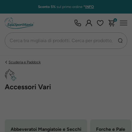
Sconto 5%
sul primo ordine
*
INFO
0
Scuderia e Paddock
Accessori Vari
Abbeveratoi Mangiatoie e Secchi
Forche e Pale