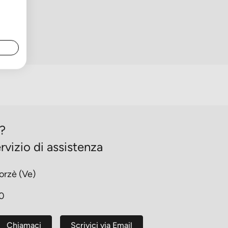
o?
rvizio di assistenza
orzè (Ve)
30
Chiamaci
Scrivici via Email