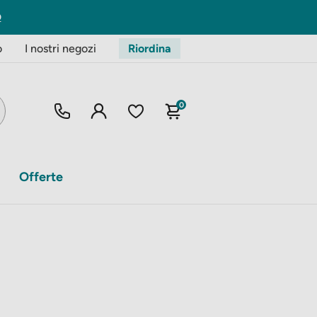
O
o
I nostri negozi
Riordina
0
Offerte