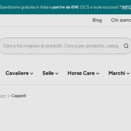
Spedizione gratuita in Italia a
partire da 89€
(SCS e isole escluse)
*
INF
Blog
Chi siam
Cavaliere
Selle
Horse Care
Marchi
tern
Cappelli