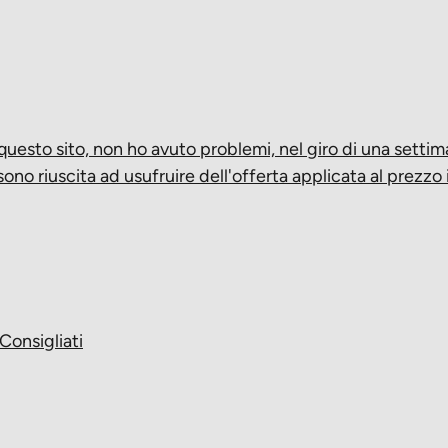
 questo sito, non ho avuto problemi, nel giro di una setti
sono riuscita ad usufruire dell'offerta applicata al prezzo
Consigliati