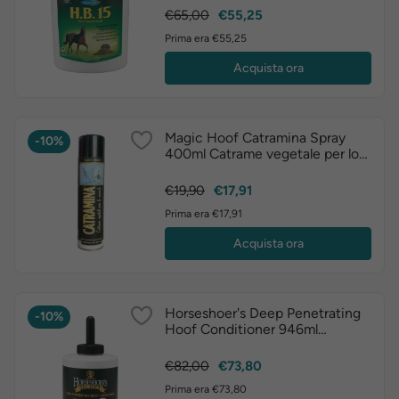
Prezzo
Prezzo
€65,00
€55,25
base
Prima era €55,25
Acquista ora
Magic Hoof Catramina Spray
-10%
400ml Catrame vegetale per lo
zoccolo
Prezzo
Prezzo
€19,90
€17,91
base
Prima era €17,91
Acquista ora
Horseshoer's Deep Penetrating
-10%
Hoof Conditioner 946ml
balsamo zoccoli
Prezzo
Prezzo
€82,00
€73,80
base
Prima era €73,80