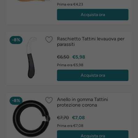
base
Prima era €4,23
Acquista ora
Raschietto Tattini levauova per
-8%
parassiti
Prezzo
Prezzo
€6,50
€5,98
base
Prima era €5,98
Acquista ora
Anello in gomma Tattini
-8%
protezione corona
Prezzo
Prezzo
€7,70
€7,08
base
Prima era €7,08
Acquista ora