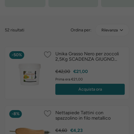
52 risultati
Ordina per:
Rilevanza
Unika Grasso Nero per zoccoli
-50%
2,5Kg SCADENZA GIUGNO
2026
Prezzo
Prezzo
€42,00
€21,00
base
Prima era €21,00
Acquista ora
Nettapiede Tattini con
-8%
spazzolino in filo metallico
Prezzo
Prezzo
€4,60
€4,23