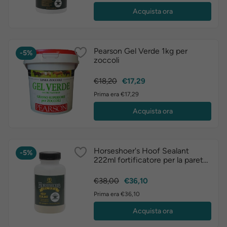
Acquista ora
Pearson Gel Verde 1kg per
-5%
zoccoli
Prezzo
Prezzo
€18,20
€17,29
base
Prima era €17,29
Acquista ora
Horseshoer's Hoof Sealant
-5%
222ml fortificatore per la parete
dello zoccolo
Prezzo
Prezzo
€38,00
€36,10
base
Prima era €36,10
Acquista ora