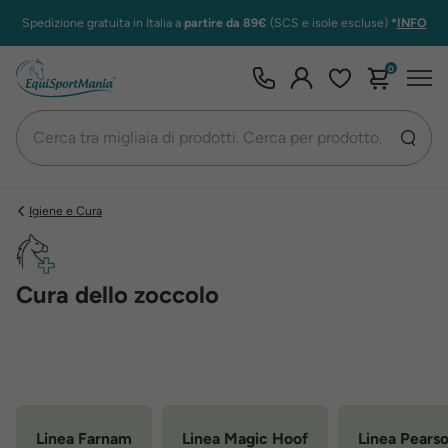
Spedizione gratuita in Italia a
partire da 89€
(SCS e isole escluse)
*
INFO
0
Igiene e Cura
Cura dello zoccolo
Linea Farnam
Linea Magic Hoof
Linea Pears