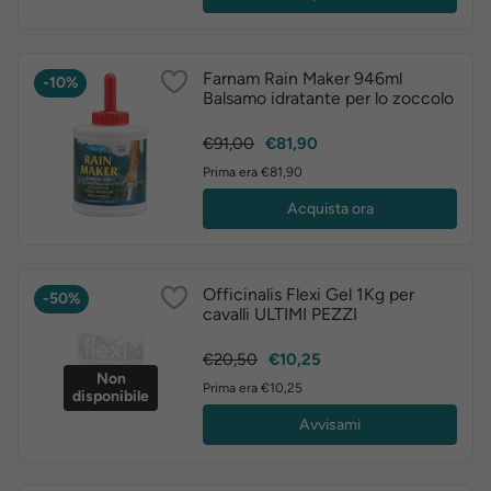
Farnam Rain Maker 946ml
-10%
Balsamo idratante per lo zoccolo
Prezzo
Prezzo
€91,00
€81,90
base
Prima era €81,90
Acquista ora
Officinalis Flexi Gel 1Kg per
-50%
cavalli ULTIMI PEZZI
Prezzo
Prezzo
€20,50
€10,25
Non
base
Prima era €10,25
disponibile
Avvisami