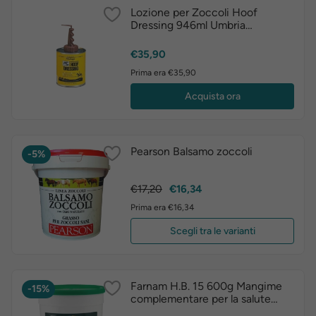
Lozione per Zoccoli Hoof
Dressing 946ml Umbria
Equitazione
Prezzo
€35,90
Prima era €35,90
Acquista ora
Pearson Balsamo zoccoli
-5%
Prezzo
Prezzo
€17,20
€16,34
base
Prima era €16,34
Scegli tra le varianti
Farnam H.B. 15 600g Mangime
-15%
complementare per la salute
dello zoccolo