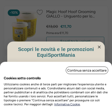
Magic Hoof Hoof Grooming
-10%
GIALLO - Unguento per lo
zoccolo superidratante
Prezzo
Prezzo
€13,00
€11,70
base
Prima era €11,70
Scegli tra le varianti
Scopri le novità e le promozioni
EquiSportMania
Pearson Blu Grease Gel 1kg per
-5%
ISCRIVITI PER OTTENERE IL 5%
zoccoli
Continua senza accettare
DI SCONTO
Prezzo
Prezzo
€19,20
€18,24
Cookies sotto controllo
base
Prima era €18,24
Utilizziamo cookies anche di terze parti per migliorare l'esperienza utente e
personalizzare contenuti e ads. Condividiamo alcuni dati con social media,
Acquista ora
partner pubblicitari e di analitica che potrebbero combinarli con altri dati che
hai fornito usando i loro servizi. Puoi accettarli tutti, personalizzare le
tipologie o premere "Continua senza accettare" per proseguire coi soli
Nome
Cognome
cookie tecnici. Per maggiori dettagli:
Informativa Cookie
.
Horseshoer's Secret
-15%