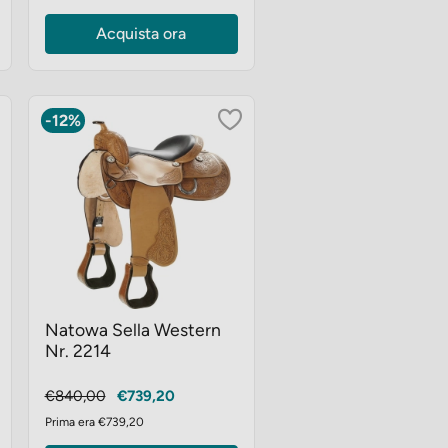
Acquista ora
-12%
Natowa Sella Western
Nr. 2214
Prezzo
Prezzo
€840,00
€739,20
base
Prima era €739,20