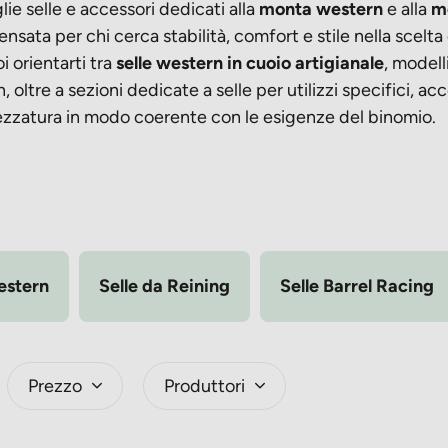
ie selle e accessori dedicati alla
monta western
e alla
m
nsata per chi cerca stabilità, comfort e stile nella scelta 
i orientarti tra
selle western in cuoio artigianale
, modell
oltre a sezioni dedicate a selle per utilizzi specifici, acc
rezzatura in modo coerente con le esigenze del binomio.
estern
Selle da Reining
Selle Barrel Racing
Prezzo
Produttori