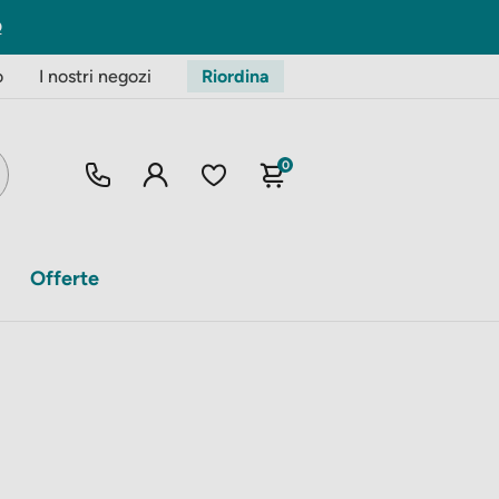
o
I nostri negozi
Riordina
0
Offerte