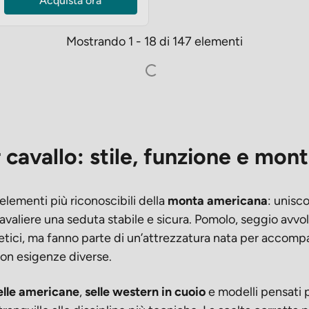
Acquista ora
Mostrando 1 - 18 di 147 elementi
 cavallo: stile, funzione e mo
elementi più riconoscibili della
monta americana
: unisc
cavaliere una seduta stabile e sicura. Pomolo, seggio avvo
etici, ma fanno parte di un’attrezzatura nata per accompag
con esigenze diverse.
elle americane
,
selle western in cuoio
e modelli pensati p