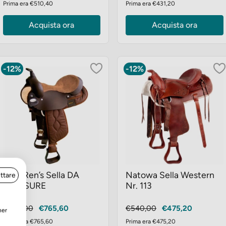
Prima era €510,40
Prima era €431,20
Acquista ora
Acquista ora
-12%
-12%
Brad Ren’s Sella DA
Natowa Sella Western
ttare
PLEASURE
Nr. 113
Prezzo
Prezzo
Prezzo
Prezzo
€870,00
€765,60
€540,00
€475,20
ner
base
base
Prima era €765,60
Prima era €475,20