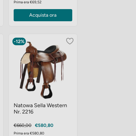
Prima era €69,52
Acquista ora
-12%
Natowa Sella Western
Nr. 2216
Prezzo
Prezzo
€660,00
€580,80
base
Prima era €580,80