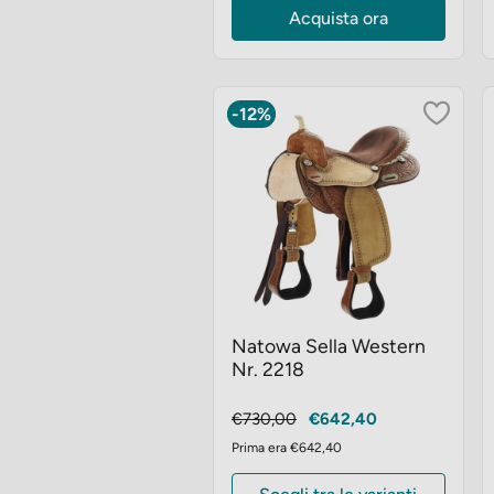
Acquista ora
-12%
Natowa Sella Western
Nr. 2218
Prezzo
Prezzo
€730,00
€642,40
base
Prima era €642,40