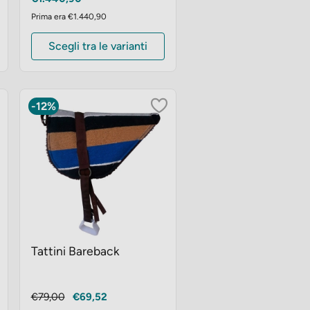
Prima era €1.440,90
Scegli tra le varianti
-12%
Tattini Bareback
Prezzo
Prezzo
€79,00
€69,52
base