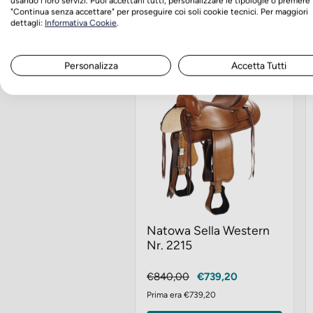
usando i loro servizi. Puoi accettarli tutti, personalizzare le tipologie o premere
"Continua senza accettare" per proseguire coi soli cookie tecnici. Per maggiori
Scegli tra le varianti
dettagli:
Informativa Cookie
.
Personalizza
Accetta Tutti
-12%
Natowa Sella Western
Nr. 2215
Prezzo
Prezzo
€840,00
€739,20
base
Prima era €739,20