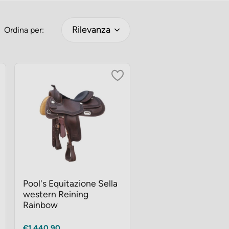
Rilevanza
Ordina per:
Pool's Equitazione Sella
western Reining
Rainbow
Prezzo
€1.440,90