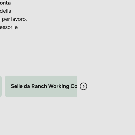
onta
della
i per lavoro,
essori e
Selle da Ranch Working Cow e Wade
Selle T