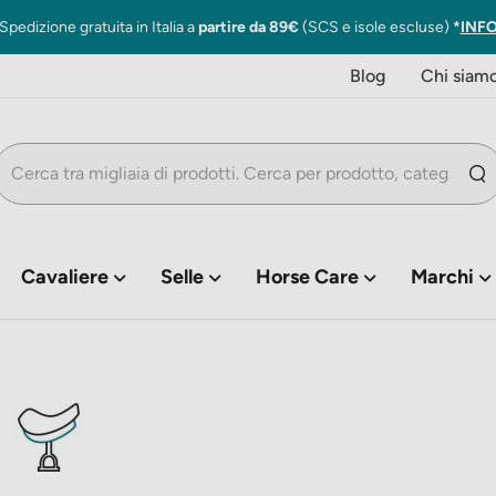
 da 89€
(SCS e isole escluse)
*
INFO
Blog
Chi siam
Cavaliere
Selle
Horse Care
Marchi