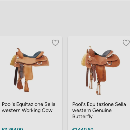
Pool's Equitazione Sella
Pool's Equitazione Sella
western Working Cow
western Genuine
Butterfly
Prezzo
Prezzo
€2.398,00
€1.440,90