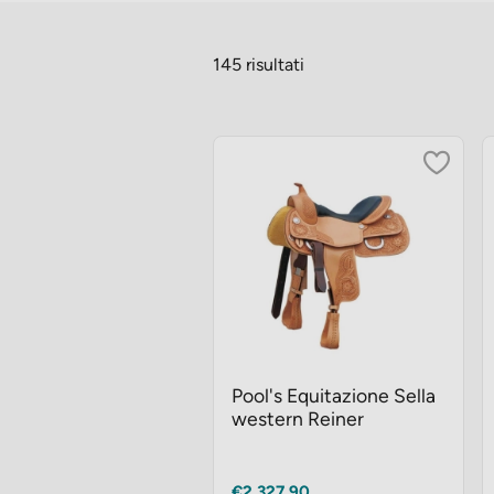
145 risultati
Pool's Equitazione Sella
western Reiner
Prezzo
€2.327,90