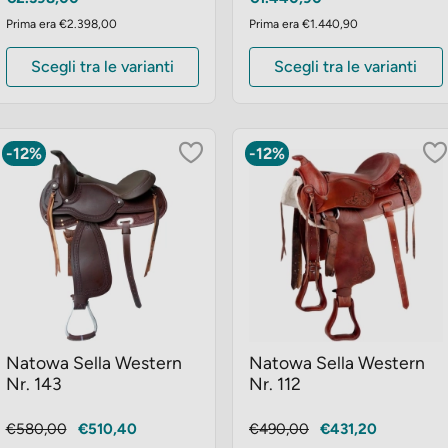
Prima era €2.398,00
Prima era €1.440,90
Scegli tra le varianti
Scegli tra le varianti
-12%
-12%
Natowa Sella Western
Natowa Sella Western
Nr. 143
Nr. 112
Prezzo
Prezzo
Prezzo
Prezzo
€580,00
€510,40
€490,00
€431,20
base
base