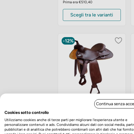
Prima era €510,40
Scegli tra le varianti
-12%
Brad Ren’s Sella Close
Continua senza acce
Contact
Cookies sotto controllo
Utilizziamo cookies anche di terze parti per migliorare l'esperienza utente e
Prezzo
Prezzo
€1.350,00
€1.188,00
personalizzare contenuti e ads. Condividiamo alcuni dati con social media, part
base
pubblicitari e di analitica che potrebbero combinarli con altri dati che hai fornito
Prima era €1.188,00