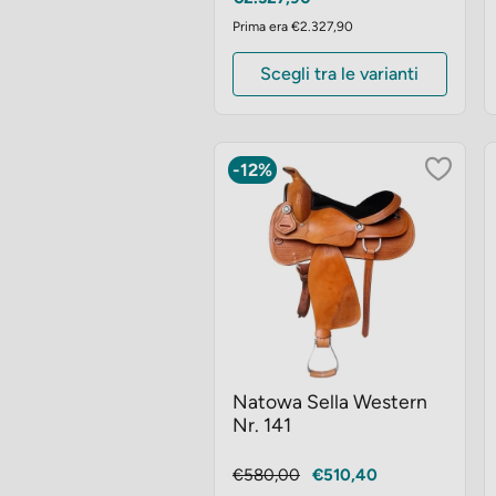
Prima era €2.327,90
Scegli tra le varianti
-12%
Natowa Sella Western
Nr. 141
Prezzo
Prezzo
€580,00
€510,40
base