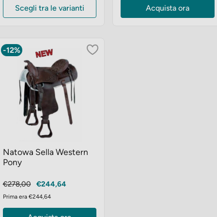
Scegli tra le varianti
Acquista ora
-12%
Natowa Sella Western
Pony
Prezzo
Prezzo
€278,00
€244,64
base
Prima era €244,64