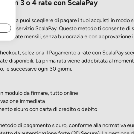
to in 3 o 4 rate con ScalaPay
tMania puoi scegliere di pagare i tuoi acquisti in modo 
grazie al servizio ScalaPay. Questo metodo ti consente di
n 3 o 4 rate mensili, senza burocrazia e con approvazione
checkout, seleziona il Pagamento a rate con ScalaPay sceg
ate disponibili. La prima rata viene addebitata al momen
to, le successive ogni 30 giorni.
odulo da firmare, tutto online
zione immediata
o sicuro con carta di credito o debito
metodo di pagamento sicuro, conforme alla normativa e
tetto da autenticazione forte (3D Secure). La gestione de