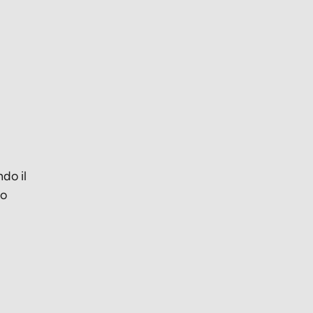
do il
to