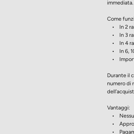
immediata.
Come funzi
• In 2 rate
• In 3 rate
• In 4 rat
• In 6, 10 
• Importo
Durante il 
numero di r
dell’acquis
Vantaggi:
• Nessun m
• Approva
• Pagament