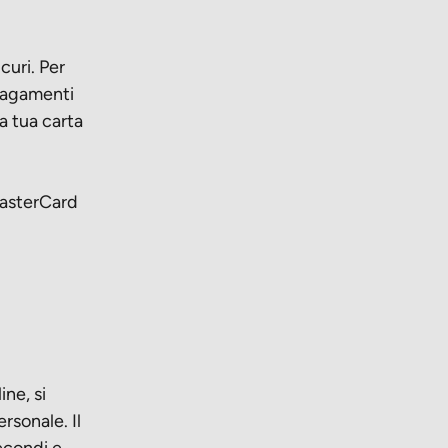
curi. Per
 pagamenti
a tua carta
MasterCard
ine, si
ersonale. Il
secondi e