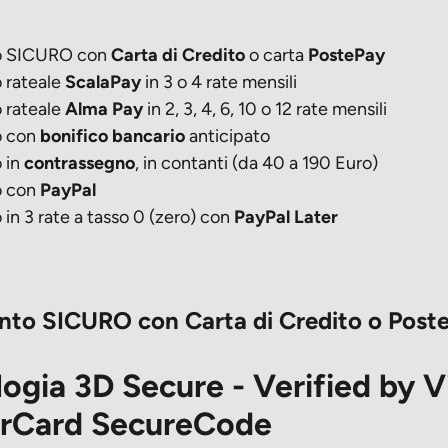
o SICURO con
Carta di Credito
o carta
PostePay
 rateale
ScalaPay
in 3 o 4 rate mensili
 rateale
Alma Pay
in 2, 3, 4, 6, 10 o 12 rate mensili
 con
bonifico bancario
anticipato
 in
contrassegno
, in contanti (da 40 a 190 Euro)
 con
PayPal
n 3 rate a tasso 0 (zero) con
PayPal Later
to SICURO con Carta di Credito o Post
ogia 3D Secure - Verified by V
rCard SecureCode