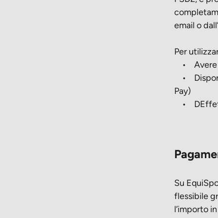
completame
email o dal
Per utilizza
• Avere pi
• Disporre 
Pay)
• DEffettu
Pagament
Su EquiSpor
flessibile 
l’importo i