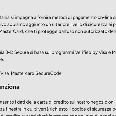
nia si impegna a fornire metodi di pagamento on-line si
vo abbiamo aggiunto un ulteriore livello di sicurezza ai
MasterCard, che ti protegge dall'uso non autorizzato dell
ia 3-D Secure si basa sui programmi Verified by Visa e 
e.
y Visa Mastercard SecureCode
nziona
serito i dati della carta di credito sul nostro negozio on-l
tra finestra in cui ti verrà richiesto il codice di sicurezza p
o di credito autenticherà la transazione nel giro di pochi 