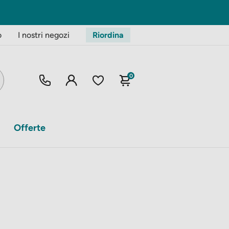
o
I nostri negozi
Riordina
0
Offerte