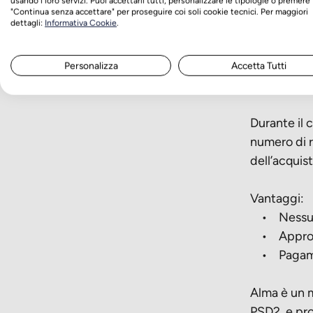
usando i loro servizi. Puoi accettarli tutti, personalizzare le tipologie o premere
Pagamen
"Continua senza accettare" per proseguire coi soli cookie tecnici. Per maggiori
dettagli:
Informativa Cookie
.
Su EquiSpor
flessibile 
Personalizza
Accetta Tutti
l’importo i
Durante il 
numero di r
dell’acquis
Vantaggi:
• Nessun m
• Approva
• Pagament
Alma è un 
PSD2, e pro