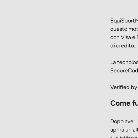
EquiSportMa
questo moti
con Visa e 
di credito.
La tecnolog
SecureCod
Verified b
Come fu
Dopo aver in
aprirà un'al
tuo istitut