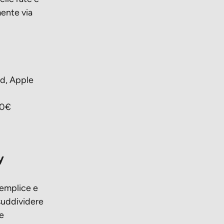
ente via
rd, Apple
00€
y
semplice e
 suddividere
ne