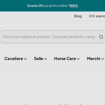
Sconto 5%
sul primo ordine
*
INFO
Blog
Chi siam
Cavaliere
Selle
Horse Care
Marchi