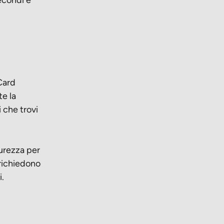
Card
te la
 che trovi
curezza per
 richiedono
i.