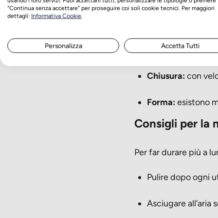
per quelli che lavoran
usando i loro servizi. Puoi accettarli tutti, personalizzare le tipologie o premere
"Continua senza accettare" per proseguire coi soli cookie tecnici. Per maggiori
dettagli:
Informativa Cookie
.
Aspetti da considera
Personalizza
Accetta Tutti
Materiale:
gomma p
Chiusura:
con velc
Forma:
esistono mo
Consigli per la
Per far durare più a l
Pulire dopo ogni u
Asciugare all’aria 