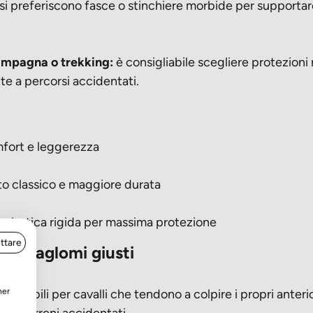
i preferiscono fasce o stinchiere morbide per supportare
ampagna o trekking:
è consigliabile scegliere protezioni
te a percorsi accidentati.
fort e leggerezza
to classico e maggiore durata
o plastica rigida per massima protezione
ttare
i paraglomi giusti
ner
ensabili per cavalli che tendono a colpire i propri anterior