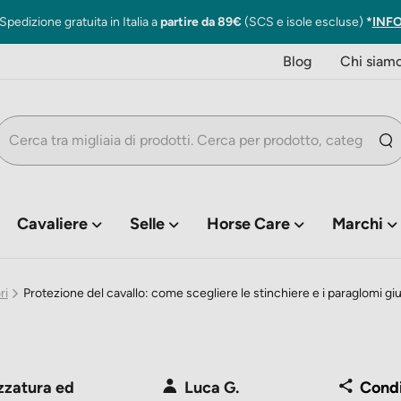
Spedizione gratuita in Italia a
partire da 89€
(SCS e isole escluse)
*
INF
Blog
Chi siam
Cavaliere
Selle
Horse Care
Marchi
ri
Protezione del cavallo: come scegliere le stinchiere e i paraglomi giu
zzatura ed
Luca G.
Condi