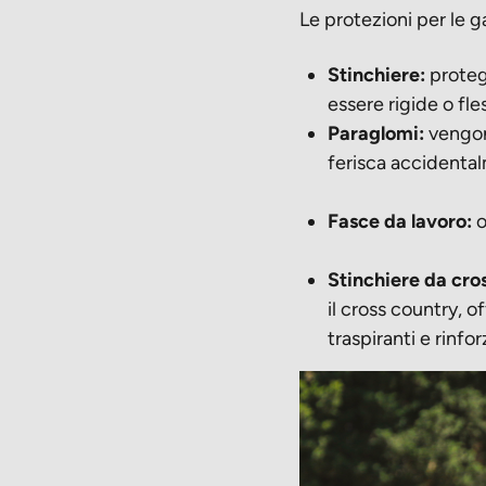
Le protezioni per le g
Stinchiere:
protegg
essere rigide o fles
Paraglomi:
vengono
ferisca accidenta
Fasce da lavoro:
o
Stinchiere da cros
il cross country, o
traspiranti e rinfo