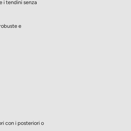
 i tendini senza
 robuste e
i con i posteriori o