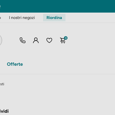
O
o
I nostri negozi
Riordina
0
Offerte
sti
vidi