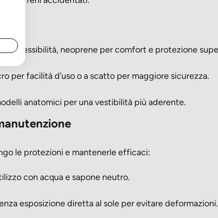
o su terreni accidentati.
re:
er flessibilità, neoprene per comfort e protezione super
ro per facilità d’uso o a scatto per maggiore sicurezza.
delli anatomici per una vestibilità più aderente.
 manutenzione
ungo le protezioni e mantenerle efficaci:
tilizzo con acqua e sapone neutro.
senza esposizione diretta al sole per evitare deformazioni.