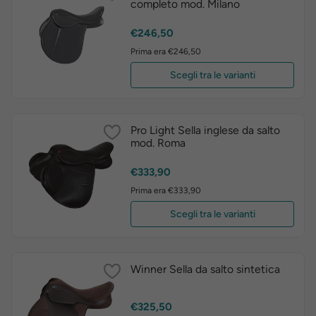
completo mod. Milano
Prezzo
€246,50
Prima era €246,50
Scegli tra le varianti
Pro Light Sella inglese da salto
mod. Roma
Prezzo
€333,90
Prima era €333,90
Scegli tra le varianti
Winner Sella da salto sintetica
Prezzo
€325,50