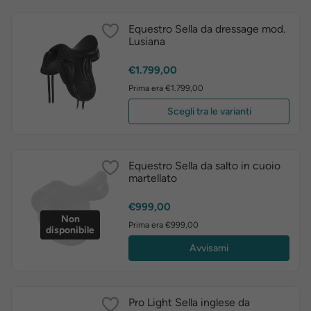
Equestro Sella da dressage mod.
Lusiana
Prezzo
€1.799,00
Prima era €1.799,00
Scegli tra le varianti
Equestro Sella da salto in cuoio
martellato
Prezzo
€999,00
Non
Prima era €999,00
disponibile
Avvisami
Pro Light Sella inglese da