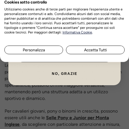
stacco, parabola e ricezione del salto. Sono indicate per
Cookies sotto controllo
chi pratica salto ostacoli, lavoro su barriere, cavalletti e
Utilizziamo cookies anche di terze parti per migliorare l'esperienza utente e
percorsi.
personalizzare contenuti e ads. Condividiamo alcuni dati con social media,
partner pubblicitari e di analitica che potrebbero combinarli con altri dati che
hai fornito usando i loro servizi. Puoi accettarli tutti, personalizzare le
Le
Selle da Dressage
privilegiano invece una posizione più
tipologie o premere "Continua senza accettare" per proseguire coi soli
Nome
Cognome
profonda, composta e verticale. Di solito presentano
cookie tecnici. Per maggiori dettagli:
Informativa Cookie
.
quartieri più lunghi e dritti, pensati per favorire la discesa
della gamba, la stabilità dell’assetto e una comunicazione
Personalizza
Accetta Tutti
più precisa durante il lavoro in piano.
ISCRIVITI ORA
Le
Selle da Completo
rappresentano una soluzione
pensata per chi pratica una disciplina che unisce lavoro in
NO, GRAZIE
piano, salto e cross country. Rispetto a una sella molto
specialistica, possono offrire maggiore versatilità,
mantenendo però una struttura adatta a un utilizzo
sportivo e dinamico.
Per cavalieri giovani, pony o binomi in crescita, possono
essere utili anche le
Selle Pony e Junior per Monta
Inglese
, da scegliere con particolare attenzione a misura,