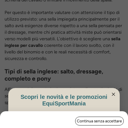
Per questo è importante valutare con attenzione il tipo di
utilizzo previsto: una sella impiegata principalmente per il
salto avrà esigenze diverse rispetto a una sella pensata per
il dressage, mentre chi pratica attività miste può orientarsi
verso modelli più versatili. L’obiettivo è scegliere una
sella
inglese per cavallo
coerente con il lavoro svolto, con il
livello del binomio e con le reali necessità di comfort,
sicurezza e controllo.
Tipi di sella inglese: salto, dressage,
completo e pony
All’interno della monta inglese esistono diverse tipologie di
sella, ognuna con caratteristiche pensate per un utilizzo
Scopri le novità e le promozioni
specifico.
EquiSportMania
Le
Selle da Salto
hanno quartieri più avanzati e appoggi
ISCRIVITI PER OTTENERE IL 5%
Continua senza accettare
studiati per aiutare il cavaliere nelle fasi di avvicinamento,
DI SCONTO