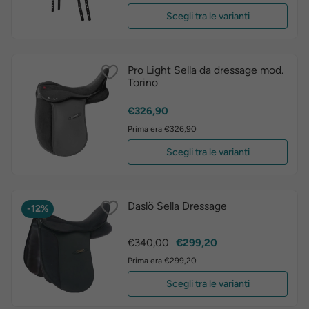
Scegli tra le varianti
Pro Light Sella da dressage mod.
Torino
Prezzo
€326,90
Prima era €326,90
Scegli tra le varianti
Daslö Sella Dressage
-12%
Prezzo
Prezzo
€340,00
€299,20
base
Prima era €299,20
Scegli tra le varianti