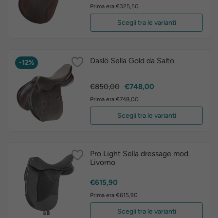
Prima era €325,50
Scegli tra le varianti
Daslö Sella Gold da Salto
-12%
Prezzo
Prezzo
€850,00
€748,00
base
Prima era €748,00
Scegli tra le varianti
Pro Light Sella dressage mod.
Livorno
Prezzo
€615,90
Prima era €615,90
Scegli tra le varianti