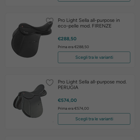
Pro Light Sella all-purpose in
eco-pelle mod. FIRENZE
Prezzo
€288,50
Prima era €288,50
Scegli tra le varianti
Pro Light Sella all-purpose mod.
PERUGIA
Prezzo
€574,00
Prima era €574,00
Scegli tra le varianti