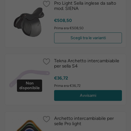
Pro Light Sella inglese da salto
mod. SIENA
Prezzo
€508,50
Prima era €508,50
Scegli tra le varianti
Tekna Archetto intercambiabile
per sella S4
Prezzo
€36,72
Non
Prima era €36,72
disponibile
Avvisami
Archetto intercambiabile per
selle Pro light