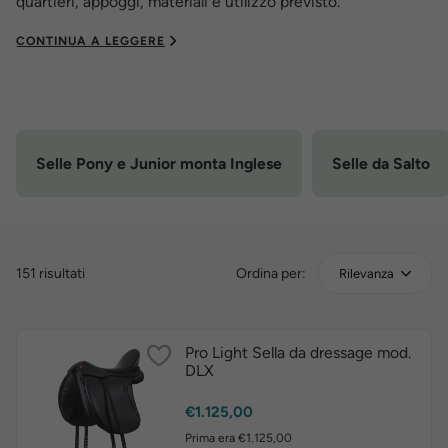
quartieri, appoggi, materiali e utilizzo previsto.
CONTINUA A LEGGERE
Selle Pony e Junior monta Inglese
Selle da Salto
151 risultati
Ordina per:
Rilevanza
Pro Light Sella da dressage mod.
DLX
Prezzo
€1.125,00
Prima era €1.125,00