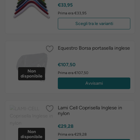
Prezzo
€33,95
Prima era €33,95
Scegli tra le varianti
Equestro Borsa portasella inglese
Prezzo
€107,50
Non
Prima era €107,50
disponibile
Avvisami
Lami Cell Coprisella Inglese in
nylon
Prezzo
€29,28
Non
Prima era €29,28
disponibile