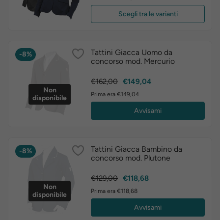
Scegli tra le varianti
Tattini Giacca Uomo da
-8%
concorso mod. Mercurio
Prezzo
Prezzo
€162,00
€149,04
Non
base
Prima era €149,04
disponibile
Avvisami
Tattini Giacca Bambino da
-8%
concorso mod. Plutone
Prezzo
Prezzo
€129,00
€118,68
Non
base
Prima era €118,68
disponibile
Avvisami