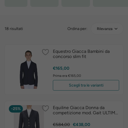
18 risultati
Ordina per:
Rilevanza
Equestro Giacca Bambini da
concorso slim fit
Prezzo
€165,00
Prima era €165,00
Scegli tra le varianti
Equiline Giacca Donna da
-25%
competizione mod. Gait ULTIMO
PEZZO
Prezzo
Prezzo
€584,00
€438,00