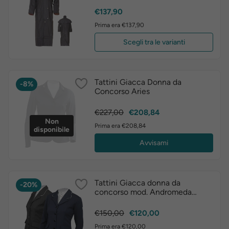
Prezzo
€137,90
Prima era €137,90
Scegli tra le varianti
Tattini Giacca Donna da
-8%
Concorso Aries
Prezzo
Prezzo
€227,00
€208,84
Non
base
Prima era €208,84
disponibile
Avvisami
Tattini Giacca donna da
-20%
concorso mod. Andromeda
ULTIMO PEZZO
Prezzo
Prezzo
€150,00
€120,00
base
Prima era €120,00