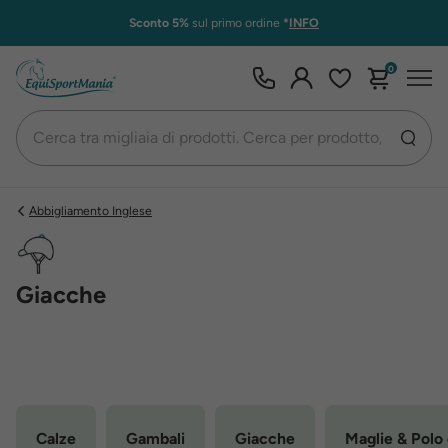
Sconto 5%
sul primo ordine
*
INFO
0
Abbigliamento Inglese
Giacche
Calze
Gambali
Giacche
Maglie & Polo