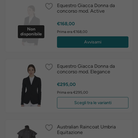
Equestro Giacca Donna da
concorso mod. Active
Prezzo
€168,00
Non
Prima era €168,00
disponibile
Avvisami
Equestro Giacca Donna da
concorso mod. Elegance
Prezzo
€295,00
Prima era €295,00
Scegli tra le varianti
Australian Raincoat Umbria
Equitazione