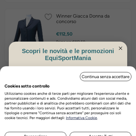
Winner Giacca Donna da
concorso
Prezzo
€112,50
Prima era €112,50
Scopri le novità e le promozioni
Scegli tra le varianti
EquiSportMania
ISCRIVITI PER OTTENERE IL 5%
Equestro Giacca Donna da
Continua senza accettare
DI SCONTO
concorso con logo in rilievo
Cookies sotto controllo
Prezzo
€204,00
Utilizziamo cookies anche di terze parti per migliorare l'esperienza utente e
personalizzare contenuti e ads. Condividiamo alcuni dati con social media,
Prima era €204,00
partner pubblicitari e di analitica che potrebbero combinarli con altri dati che
hai fornito usando i loro servizi. Puoi accettarli tutti, personalizzare le
Scegli tra le varianti
tipologie o premere "Continua senza accettare" per proseguire coi soli
Nome
Cognome
cookie tecnici. Per maggiori dettagli:
Informativa Cookie
.
Tattini Giacca Donna da