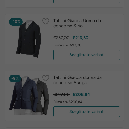
Tattini Giacca Uomo da
-10%
concorso Sirio
Prezzo
Prezzo
€237,00
€213,30
base
Prima era €213,30
Scegli tra le varianti
Tattini Giacca donna da
-8%
concorso Auriga
Prezzo
Prezzo
€227,00
€208,84
base
Prima era €208,84
Scegli tra le varianti