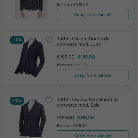
base
Prima era €438,00
Scegli tra le varianti
Tattini Giacca Donna da
-10%
concorso mod. Luna
Prezzo
Prezzo
€155,00
€139,50
base
Prima era €139,50
Scegli tra le varianti
Tattini Giacca Bambino/a da
-10%
concorso mod. Sole
Prezzo
Prezzo
€128,00
€115,20
base
Prima era €115,20
Scegli tra le varianti