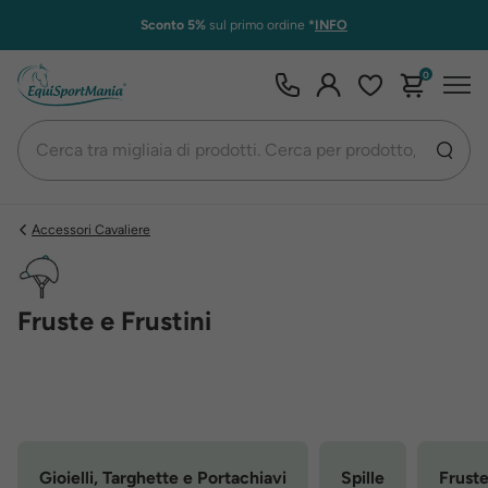
Sconto 5%
sul primo ordine
*
INFO
0
Accessori Cavaliere
Fruste e Frustini
Gioielli, Targhette e Portachiavi
Spille
Fruste