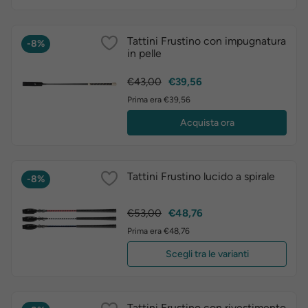
Tattini Frustino con impugnatura
-8%
in pelle
Prezzo
Prezzo
€43,00
€39,56
base
Prima era €39,56
Acquista ora
Tattini Frustino lucido a spirale
-8%
Prezzo
Prezzo
€53,00
€48,76
base
Prima era €48,76
Scegli tra le varianti
Tattini Frustino con rivestimento