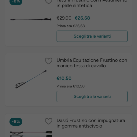
-8%
in pelle sintetica
Prezzo
Prezzo
€29,00
€26,68
base
Prima era €26,68
Scegli tra le varianti
Umbria Equitazione Frustino con
manico testa di cavallo
Prezzo
€10,50
Prima era €10,50
Scegli tra le varianti
Daslö Frustino con impugnatura
-8%
in gomma antiscivolo