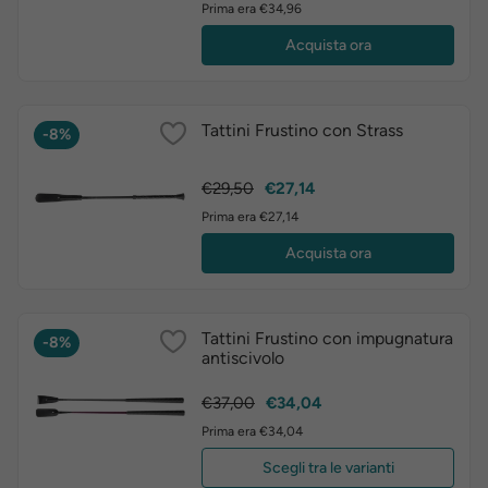
Prima era €34,96
Acquista ora
Tattini Frustino con Strass
-8%
Prezzo
Prezzo
€29,50
€27,14
base
Prima era €27,14
Acquista ora
Tattini Frustino con impugnatura
-8%
antiscivolo
Prezzo
Prezzo
€37,00
€34,04
base
Prima era €34,04
Scegli tra le varianti