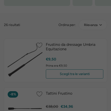
26 risultati
Ordina per:
Rilevanza
Frustino da dressage Umbria
Equitazione
Prezzo
€9,50
Prima era €9,50
Scegli tra le varianti
Tattini Frustino
-8%
Prezzo
Prezzo
€38,00
€34,96
base