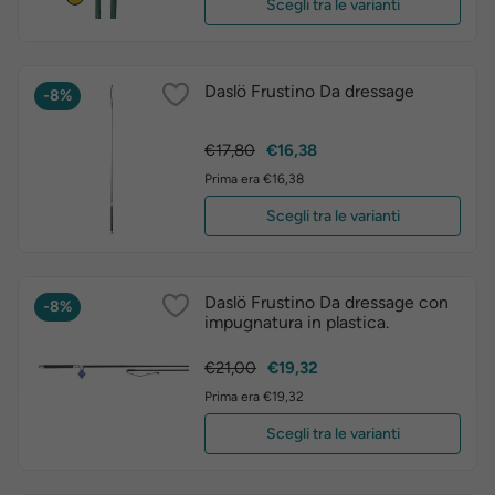
Scegli tra le varianti
Daslö Frustino Da dressage
-8%
Prezzo
Prezzo
€17,80
€16,38
base
Prima era €16,38
Scegli tra le varianti
Daslö Frustino Da dressage con
-8%
impugnatura in plastica.
Prezzo
Prezzo
€21,00
€19,32
base
Prima era €19,32
Scegli tra le varianti