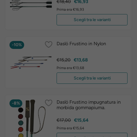
Prezzo
Prezzo
€18,40
€16,93
base
Prima era €16,93
Scegli tra le varianti
Daslö Frustino in Nylon
-10%
Prezzo
Prezzo
€15,20
€13,68
base
Prima era €13,68
Scegli tra le varianti
Daslö Frustino impugnatura in
-8%
morbida gommapiuma.
Prezzo
Prezzo
€17,00
€15,64
base
Prima era €15,64