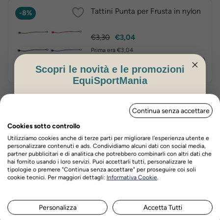
Tattini Punta per Frusta in nylon
-8%
Prezzo
Prezzo
€3,30
€3,04
base
Prima era €3,04
Scegli tra le varianti
Scopri le novità e le promozioni
EquiSportMania
ISCRIVITI PER OTTENERE IL 5%
Tattini Frusta Da Carrozza
-8%
Continua senza accettare
DI SCONTO
Cookies sotto controllo
Prezzo
Prezzo
€23,50
€21,62
Utilizziamo cookies anche di terze parti per migliorare l'esperienza utente e
base
Prima era €21,62
personalizzare contenuti e ads. Condividiamo alcuni dati con social media,
partner pubblicitari e di analitica che potrebbero combinarli con altri dati che
Acquista ora
hai fornito usando i loro servizi. Puoi accettarli tutti, personalizzare le
tipologie o premere "Continua senza accettare" per proseguire coi soli
Nome
Cognome
cookie tecnici. Per maggiori dettagli:
Informativa Cookie
.
Tattini Frusta Da Trotto
-8%
Personalizza
Accetta Tutti
ISCRIVITI ORA