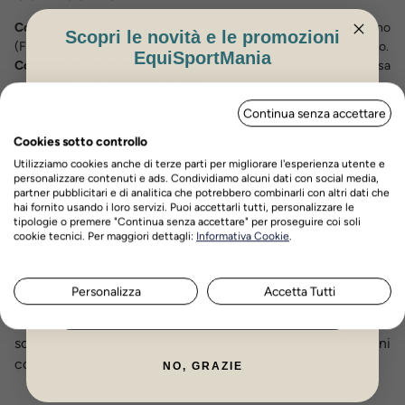
Componenti:
Metil sulfonil metano; Estratto secco di Frassino
Scopri le novità e le promozioni
(Fraxinus excelsior); Farina di carruba; Frumento pre-gelatinizzato.
EquiSportMania
Componenti analitici
: Proteina g. 2%, Oli e grassi g. 11%, Cellulosa
g. 2,4%, Ceneri g. 3,2%, Sodio 0%
ISCRIVITI PER OTTENERE IL 5%
Additivi (tutti espressi in mg per kilo diprodotto)
: Prodotti
Continua senza accettare
DI SCONTO
naturali - botanicamente definiti: CoE 163 Estratto di curcuma
(Curcuma Longa) 120.000 Leganti, agenti anti-agglomeranti e
Cookies sotto controllo
coagulanti: E 551b Silice Colloidale 10.000
Utilizziamo cookies anche di terze parti per migliorare l'esperienza utente e
personalizzare contenuti e ads. Condividiamo alcuni dati con social media,
partner pubblicitari e di analitica che potrebbero combinarli con altri dati che
ISTRUZIONI PER L’USO:
hai fornito usando i loro servizi. Puoi accettarli tutti, personalizzare le
tipologie o premere "Continua senza accettare" per proseguire coi soli
Nome
Cognome
cookie tecnici. Per maggiori dettagli:
Informativa Cookie
.
Per i cavalli:
Utilizzare 50 - 60g di Unika Sol al giorno.
Per i pony:
Utilizzare 40g di Unika Sol al giorno.
Personalizza
Accetta Tutti
ISCRIVITI ORA
Dosare con l’apposito misurino allegato
. Il periodo di
somministrazione non deve essere inferiore ai 30 giorni
consecutivi.
NO, GRAZIE