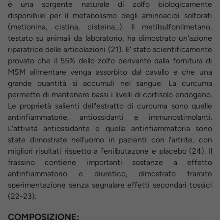
è una sorgente naturale di zolfo biologicamente
disponibile per il metabolismo degli aminoacidi solforati
(metionina, cistina, cisteina...). Il metilsulfonilmetano,
testato su animali da laboratorio, ha dimostrato un'azione
riparatrice delle articolazioni (21). E' stato scientificamente
provato che il 55% dello zolfo derivante dalla fornitura di
MSM alimentare venga assorbito dal cavallo e che una
grande quantità si accumuli nel sangue. La curcuma
permette di mantenere bassi i livelli di cortisolo endogeno.
Le proprietà salienti dell'estratto di curcuma sono quelle
antinfiammatorie, antiossidanti e immunostimolanti.
L'attività antiossidante e quella antinfiammatoria sono
state dimostrate nell'uomo in pazienti con l'artrite, con
migliori risultati rispetto a fenilbutazone e placebo (24). Il
frassino contiene importanti sostanze a effetto
antinfiammatorio e diuretico, dimostrato tramite
sperimentazione senza segnalare effetti secondari tossici
(22-23).
COMPOSIZIONE: