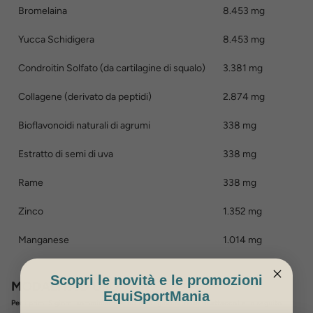
Bromelaina
8.453 mg
Yucca Schidigera
8.453 mg
Condroitin Solfato (da cartilagine di squalo)
3.381 mg
Collagene (derivato da peptidi)
2.874 mg
Bioflavonoidi naturali di agrumi
338 mg
Estratto di semi di uva
338 mg
Rame
338 mg
Zinco
1.352 mg
Manganese
1.014 mg
Scopri le novità e le promozioni
MODALITÀ D'USO
EquiSportMania
Per i primi 5 giorni somministrare 60 ml al giorno (dose di attacco) e in seguito