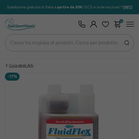
Spedizione gratuita in Italia a
partire da 89€
(SCS e isole escluse)
*
INFO
0
Cura degli Arti
-17%