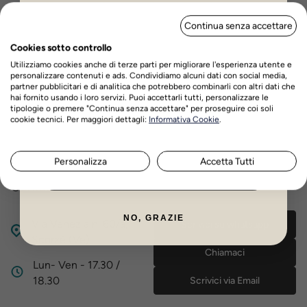
passare a 30 ml al giorno (dose di mantenimento). Queste dosi sono consigliate per
ISCRIVITI PER OTTENERE IL 5%
un cavallo di circa 500 kg di peso.
Continua senza accettare
DI SCONTO
Cookies sotto controllo
FORMATI DISPONIBILI:
950ml - 1,9lt
Utilizziamo cookies anche di terze parti per migliorare l'esperienza utente e
personalizzare contenuti e ads. Condividiamo alcuni dati con social media,
partner pubblicitari e di analitica che potrebbero combinarli con altri dati che
Recensioni prodotto
hai fornito usando i loro servizi. Puoi accettarli tutti, personalizzare le
tipologie o premere "Continua senza accettare" per proseguire coi soli
Nome
Cognome
cookie tecnici. Per maggiori dettagli:
Informativa Cookie
.
Personalizza
Accetta Tutti
Hai bisogno di aiuto?
ISCRIVITI ORA
Contatta il nostro servizio di assistenza
NO, GRAZIE
Via Venezia n. 60/a,
Scrivici su whatsapp
Scorzè (Ve)
Chiamaci
Lun- Ven - 17.30 /
18.30
Scrivici via Email