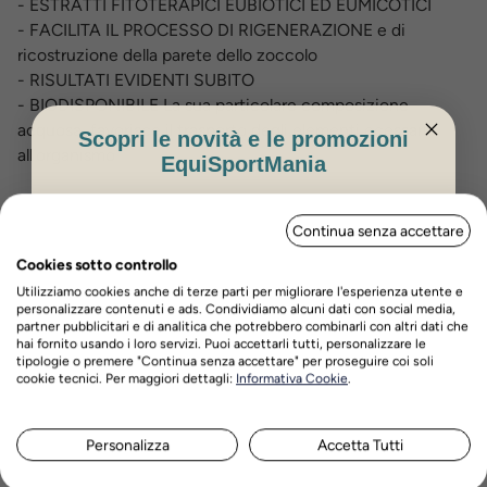
- ESTRATTI FITOTERAPICI EUBIOTICI ED EUMICOTICI
- FACILITA IL PROCESSO DI RIGENERAZIONE e di
ricostruzione della parete dello zoccolo
- RISULTATI EVIDENTI SUBITO
- BIODISPONIBILE La sua particolare composizione
acquosa, favorisce il trasporto degli elementi ecessari
Scopri le novità e le promozioni
all’organismo
EquiSportMania
Composizione:
ISCRIVITI PER OTTENERE IL 5%
Aqua, MATRICE U.B.®, Polysorbate 20, Melaleuca
Continua senza accettare
DI SCONTO
alternifolia, Aloe barbadensis, Sodium benzoate, Potassium
Cookies sotto controllo
sorbate.
Utilizziamo cookies anche di terze parti per migliorare l'esperienza utente e
personalizzare contenuti e ads. Condividiamo alcuni dati con social media,
partner pubblicitari e di analitica che potrebbero combinarli con altri dati che
Modalità d'uso:
hai fornito usando i loro servizi. Puoi accettarli tutti, personalizzare le
tipologie o premere "Continua senza accettare" per proseguire coi soli
Nome
Cognome
Pediluvio: immergere il piede in soluzione per almeno
cookie tecnici. Per maggiori dettagli:
Informativa Cookie
.
1 ora 2 volte a settimana;
Inoculazione: introdurre circa 100 ml di prodotto
Personalizza
Accetta Tutti
all’interno dello zoccolo e lasciare agire.
ISCRIVITI ORA