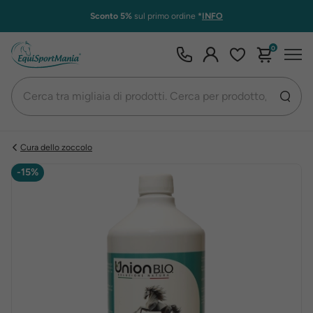
Sconto 5%
sul primo ordine
*
INFO
0
Cura dello zoccolo
-15%