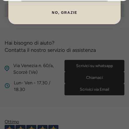
Recensioni prodotto
NO, GRAZIE
Hai bisogno di aiuto?
Contatta il nostro servizio di assistenza
Via Venezia n. 60/a,
Scrivici su whatsapp
Scorzè (Ve)
Chiamaci
Lun- Ven - 17.30 /
18.30
Scrivici via Email
Ottimo