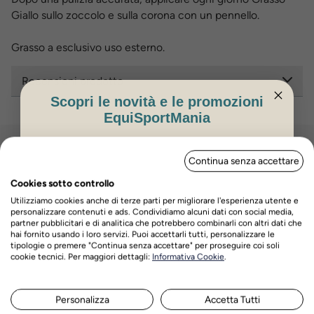
Giallo sullo zoccolo e sulla corona con un pennello.
Grasso a esclusivo uso esterno.
Recensioni prodotto
Scopri le novità e le promozioni
EquiSportMania
ISCRIVITI PER OTTENERE IL 5%
Hai bisogno di aiuto?
Continua senza accettare
DI SCONTO
Contatta il nostro servizio di assistenza
Cookies sotto controllo
Utilizziamo cookies anche di terze parti per migliorare l'esperienza utente e
personalizzare contenuti e ads. Condividiamo alcuni dati con social media,
Via Venezia n. 60/a,
Scrivici su whatsapp
partner pubblicitari e di analitica che potrebbero combinarli con altri dati che
Scorzè (Ve)
hai fornito usando i loro servizi. Puoi accettarli tutti, personalizzare le
Chiamaci
tipologie o premere "Continua senza accettare" per proseguire coi soli
Nome
Cognome
cookie tecnici. Per maggiori dettagli:
Informativa Cookie
.
Lun- Ven - 17.30 /
18.30
Scrivici via Email
Personalizza
Accetta Tutti