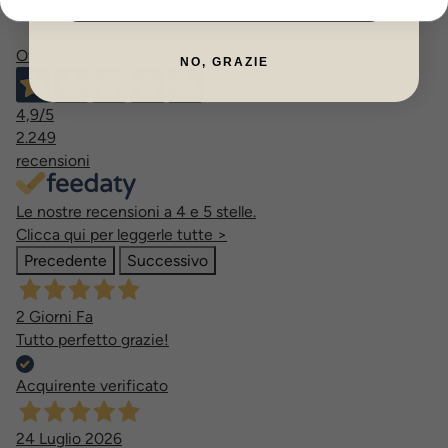
ISCRIVITI ORA
Ottimo
NO, GRAZIE
4,9
/5
2.249
recensioni
Le nostre recensioni a 4 e 5 stelle.
Clicca qui per leggerle tutte >
Precedente
Successivo
2 Giorni Fa
Tutto perfetto grazie!
Acquirente verificato
24 Luglio 2026