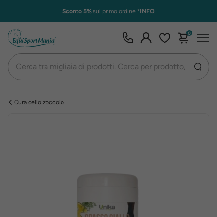
Sconto 5%
sul primo ordine
*
INFO
0
Cura dello zoccolo