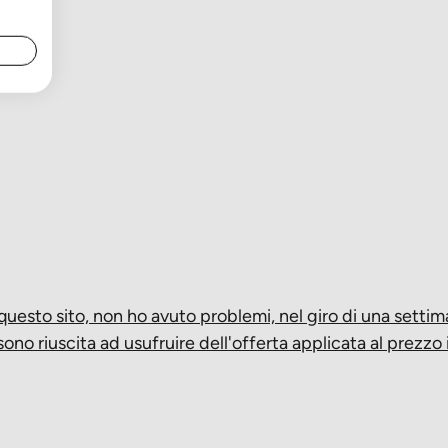
 questo sito, non ho avuto problemi, nel giro di una setti
sono riuscita ad usufruire dell'offerta applicata al prezzo