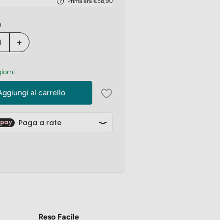
Prima era €58,90
à
+
giorni
Aggiungi al carrello
Reso Facile