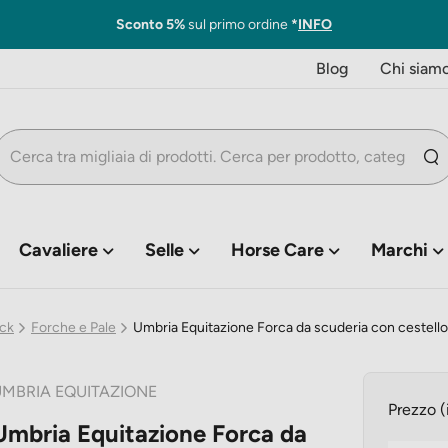
Sconto 5%
sul primo ordine
*
INFO
Blog
Chi siam
Cavaliere
Selle
Horse Care
Marchi
ock
Forche e Pale
Umbria Equitazione Forca da scuderia con cestell
MBRIA EQUITAZIONE
Prezzo (
Umbria Equitazione Forca da