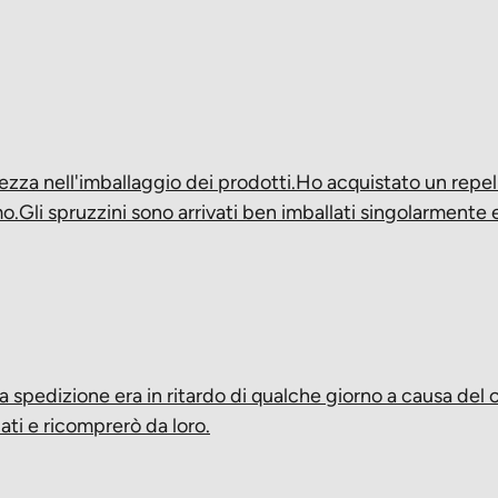
tezza nell'imballaggio dei prodotti.Ho acquistato un repe
o.Gli spruzzini sono arrivati ben imballati singolarmente 
la spedizione era in ritardo di qualche giorno a causa del c
ati e ricomprerò da loro.