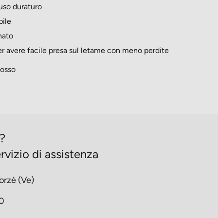
uso duraturo
bile
nato
er avere facile presa sul letame con meno perdite
Rosso
o?
rvizio di assistenza
orzè (Ve)
30