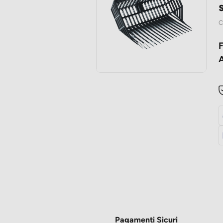
C
F
A
Pagamenti Sicuri