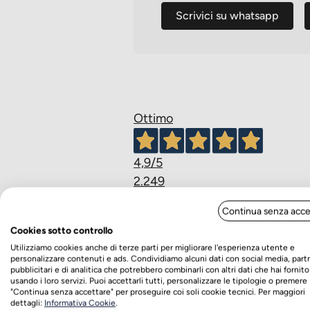
Scrivici su whatsapp
Ottimo
4,9
/5
2.249
recensioni
Continua senza acce
Cookies sotto controllo
Le nostre recensioni a 4 e 5 stell
Utilizziamo cookies anche di terze parti per migliorare l'esperienza utente e
Clicca qui per leggerle tutte >
personalizzare contenuti e ads. Condividiamo alcuni dati con social media, part
pubblicitari e di analitica che potrebbero combinarli con altri dati che hai fornito
Precedente
Successivo
usando i loro servizi. Puoi accettarli tutti, personalizzare le tipologie o premere
"Continua senza accettare" per proseguire coi soli cookie tecnici. Per maggiori
dettagli:
Informativa Cookie
.