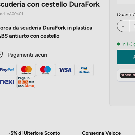
scuderia con cestello DuraFork
od.
VA00401
Quantit
−
orca da scuderia DuraFork in plastica
BS antiurto con cestello
in 1-3 
Pagamenti sicuri
-5% di Ulteriore Sconto
Consegna Veloce