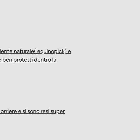
llente naturale( equinopick) e
e ben protetti dentro la
orriere e si sono resi super