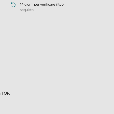
14 giorni per verificare il tuo
acquisto
à TOP.