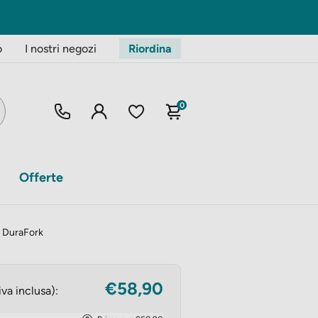
o
I nostri negozi
Riordina
0
Offerte
o DuraFork
€58,90
iva inclusa):