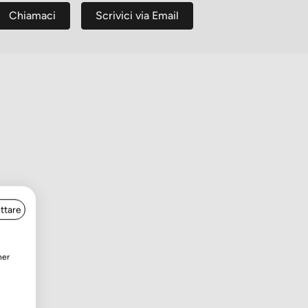
Chiamaci
Scrivici via Email
ttare
e.
ner