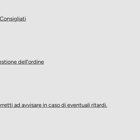
Consigliati
estione dell’ordine
tti ad avvisare in caso di eventuali ritardi.