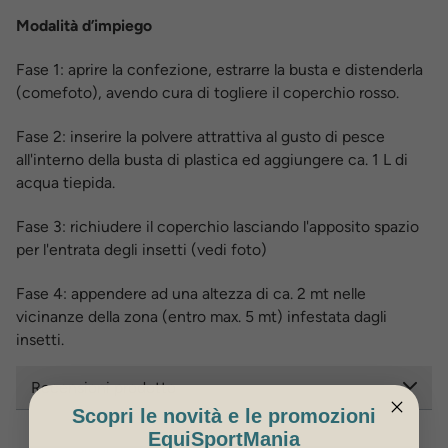
Modalità d’impiego
Fase 1: aprire la confezione, estrarre la busta e distenderla
(comefoto), avendo cura di togliere il coperchio rosso.
Fase 2: inserire la polvere attrattiva al gusto di pesce
all'interno della busta di plastica ed aggiungere ca. 1 L di
acqua tiepida.
Fase 3: richiudere il coperchio lasciando l'apposito spazio
per l'entrata degli insetti (vedi foto)
Fase 4: appendere ad una altezza di ca. 2 mt nelle
vicinanze della zona (entro max. 5 mt) infestata dagli
insetti.
Recensioni prodotto
Scopri le novità e le promozioni
EquiSportMania