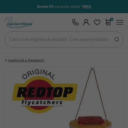
Sconto 5%
sul primo ordine
*
INFO
0
Insetticidi e Repellenti