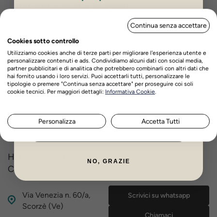
Potrebbe anche piacerti
ISCRIVITI PER OTTENERE IL 5%
Continua senza accettare
DI SCONTO
Fly-in X trappola per
Cookies sotto controllo
-21,58%
mosche 80mq per 4
Utilizziamo cookies anche di terze parti per migliorare l'esperienza utente e
settimane
personalizzare contenuti e ads. Condividiamo alcuni dati con social media,
partner pubblicitari e di analitica che potrebbero combinarli con altri dati che
hai fornito usando i loro servizi. Puoi accettarli tutti, personalizzare le
Non
Prezzo
Prezzo
€13,90
€10,90
tipologie o premere "Continua senza accettare" per proseguire coi soli
disponibile
Nome
Cognome
base
cookie tecnici. Per maggiori dettagli:
Informativa Cookie
.
Avvisami
Personalizza
Accetta Tutti
ISCRIVITI ORA
Hai bisogno di aiuto?
NO, GRAZIE
Contatta il nostro servizio di assistenza
Via Venezia n. 60/a,
Scrivici su whatsapp
Scorzè (Ve)
Chiamaci