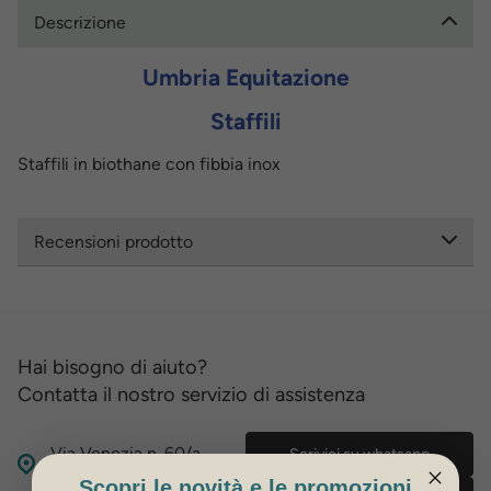
Descrizione
Umbria Equitazione
Staffili
Staffili in biothane con fibbia inox
Recensioni prodotto
Hai bisogno di aiuto?
Contatta il nostro servizio di assistenza
Via Venezia n. 60/a,
Scrivici su whatsapp
Scorzè (Ve)
Scopri le novità e le promozioni