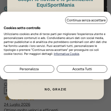
Chiamaci
EquiSportMania
Lun- Ven - 17.30 /
18.30
Scrivici via Email
ISCRIVITI PER OTTENERE IL 5%
Continua senza accettare
DI SCONTO
Cookies sotto controllo
Utilizziamo cookies anche di terze parti per migliorare l'esperienza utente e
personalizzare contenuti e ads. Condividiamo alcuni dati con social media,
Ottimo
partner pubblicitari e di analitica che potrebbero combinarli con altri dati che
hai fornito usando i loro servizi. Puoi accettarli tutti, personalizzare le
tipologie o premere "Continua senza accettare" per proseguire coi soli
Nome
Cognome
4,9
/5
cookie tecnici. Per maggiori dettagli:
Informativa Cookie
.
2.248
recensioni
Personalizza
Accetta Tutti
ISCRIVITI ORA
Le nostre recensioni a 4 e 5 stelle.
Clicca qui per leggerle tutte >
NO, GRAZIE
Precedente
Successivo
24 Luglio 2026
Ottimo molto veloci e efficenti