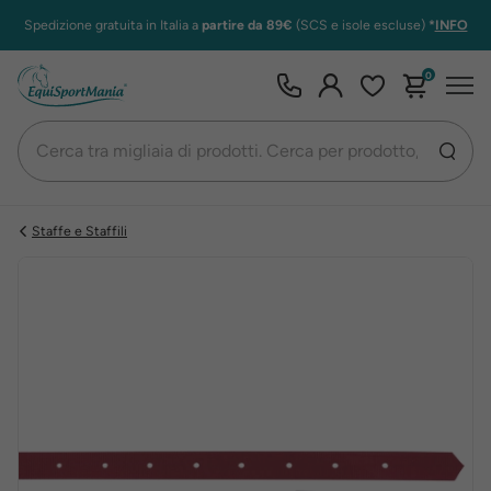
Spedizione gratuita in Italia a
partire da 89€
(SCS e isole escluse)
*
INFO
0
Staffe e Staffili