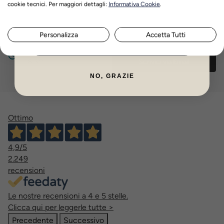
cookie tecnici. Per maggiori dettagli:
Informativa Cookie
.
Via Venezia n. 60/a,
Scrivici su whatsapp
Scorzè (Ve)
Personalizza
Accetta Tutti
Chiamaci
ISCRIVITI ORA
Lun- Ven - 17.30 /
18.30
Scrivici via Email
NO, GRAZIE
Ottimo
4,9
/5
2.249
recensioni
Le nostre recensioni a 4 e 5 stelle.
Clicca qui per leggerle tutte >
Precedente
Successivo