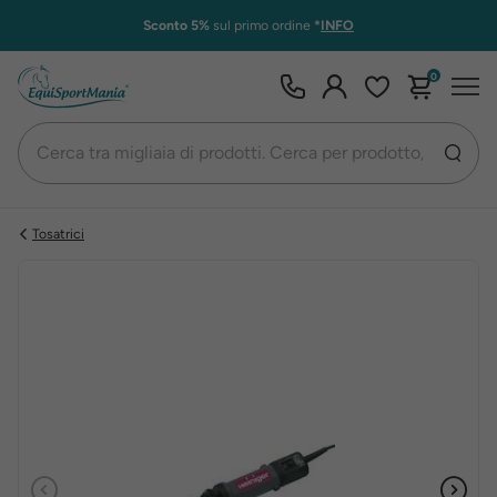
Sconto 5%
sul primo ordine
*
INFO
0
Tosatrici