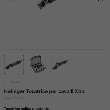
Precedente
Succe
HEINIGER
Heiniger Tosatrice per cavalli Xtra
Cod.
VA00607
Tosatrice solida e potente.