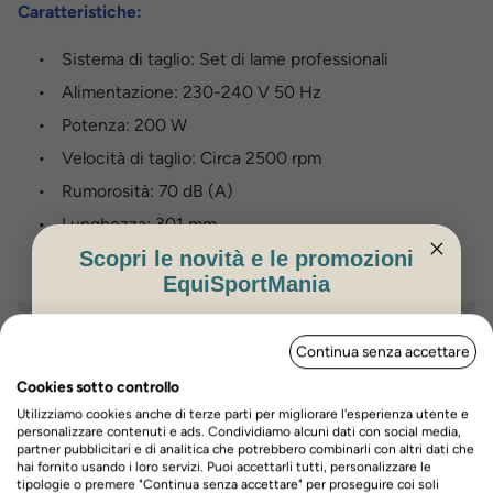
Caratteristiche:
Sistema di taglio: Set di lame professionali
Alimentazione: 230-240 V 50 Hz
Potenza: 200 W
Velocità di taglio: Circa 2500 rpm
Rumorosità: 70 dB (A)
Lunghezza: 301 mm.
Peso: Circa 1240 gr
Scopri le novità e le promozioni
EquiSportMania
Recensioni prodotto
ISCRIVITI PER OTTENERE IL 5%
Continua senza accettare
DI SCONTO
Cookies sotto controllo
Utilizziamo cookies anche di terze parti per migliorare l'esperienza utente e
personalizzare contenuti e ads. Condividiamo alcuni dati con social media,
Hai bisogno di aiuto?
partner pubblicitari e di analitica che potrebbero combinarli con altri dati che
hai fornito usando i loro servizi. Puoi accettarli tutti, personalizzare le
Contatta il nostro servizio di assistenza
tipologie o premere "Continua senza accettare" per proseguire coi soli
Nome
Cognome