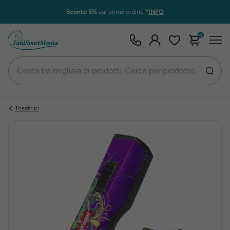
Sconto 5%
sul primo ordine
*
INFO
0
Tosatrici