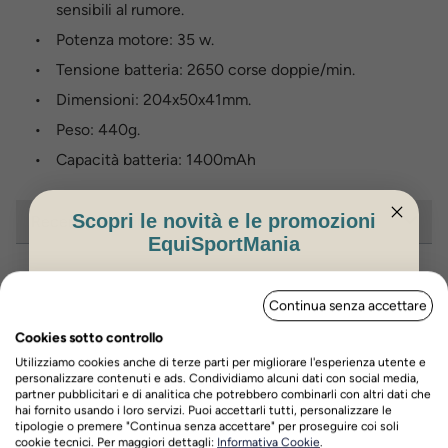
sensibili al rumore.
Potenza motore: 35 w.
Tensione batteria: 2650 corse doppie/min.
Dimensioni: 204x50x41mm.
Peso: 440g.
Capacità batteria: 1400mAh
Scopri le novità e le promozioni
Recensioni prodotto
EquiSportMania
ISCRIVITI PER OTTENERE IL 5%
Continua senza accettare
DI SCONTO
Hai bisogno di aiuto?
Cookies sotto controllo
Contatta il nostro servizio di assistenza
Utilizziamo cookies anche di terze parti per migliorare l'esperienza utente e
personalizzare contenuti e ads. Condividiamo alcuni dati con social media,
partner pubblicitari e di analitica che potrebbero combinarli con altri dati che
hai fornito usando i loro servizi. Puoi accettarli tutti, personalizzare le
Via Venezia n. 60/a,
Scrivici su whatsapp
tipologie o premere "Continua senza accettare" per proseguire coi soli
Nome
Cognome
Scorzè (Ve)
cookie tecnici. Per maggiori dettagli:
Informativa Cookie
.