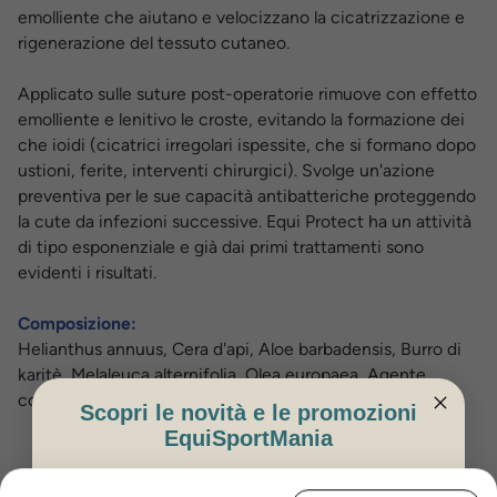
emolliente che aiutano e velocizzano la cicatrizzazione e
rigenerazione del tessuto cutaneo.
Applicato sulle suture post-operatorie rimuove con effetto
emolliente e lenitivo le croste, evitando la formazione dei
che ioidi (cicatrici irregolari ispessite, che si formano dopo
ustioni, ferite, interventi chirurgici). Svolge un'azione
preventiva per le sue capacità antibatteriche proteggendo
la cute da infezioni successive. Equi Protect ha un attività
di tipo esponenziale e già dai primi trattamenti sono
evidenti i risultati.
Composizione:
Helianthus annuus, Cera d'api, Aloe barbadensis, Burro di
karitè, Melaleuca alternifolia, Olea europaea, Agente
conservante.
Scopri le novità e le promozioni
EquiSportMania
Modo d'uso:
ISCRIVITI PER OTTENERE IL 5%