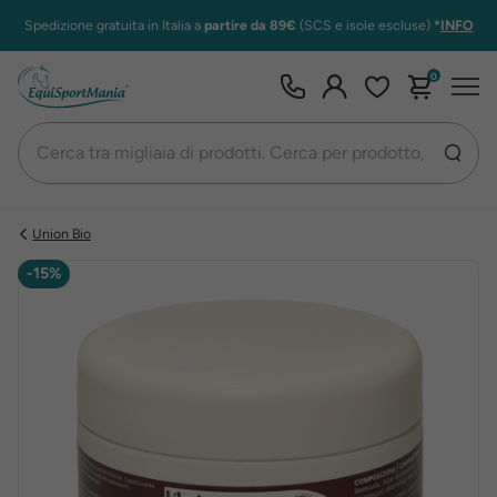
Spedizione gratuita in Italia a
partire da 89€
(SCS e isole escluse)
*
INFO
0
Union Bio
-15%