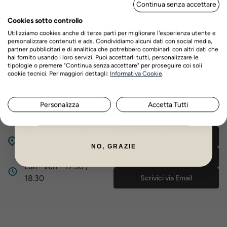
Distribuire sulla parte interessata e massaggiare fino ad
Continua senza accettare
DI SCONTO
assorbimento. Proseguire il trattamento fino a risoluzione
Cookies sotto controllo
Utilizziamo cookies anche di terze parti per migliorare l'esperienza utente e
Recensioni prodotto
personalizzare contenuti e ads. Condividiamo alcuni dati con social media,
partner pubblicitari e di analitica che potrebbero combinarli con altri dati che
hai fornito usando i loro servizi. Puoi accettarli tutti, personalizzare le
tipologie o premere "Continua senza accettare" per proseguire coi soli
Nome
Cognome
cookie tecnici. Per maggiori dettagli:
Informativa Cookie
.
Hai bisogno di aiuto?
Personalizza
Accetta Tutti
Contatta il nostro servizio di assistenza
ISCRIVITI ORA
Via Venezia n. 60/a,
Scrivici su whatsapp
NO, GRAZIE
Scorzè (Ve)
Chiamaci
Lun- Ven - 17.30 /
18.30
Scrivici via Email