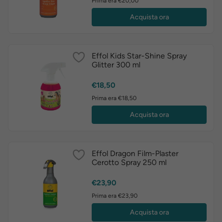
Prima era €20,00
Acquista ora
Effol Kids Star-Shine Spray
Glitter 300 ml
Prezzo
€18,50
Prima era €18,50
Acquista ora
Effol Dragon Film-Plaster
Cerotto Spray 250 ml
Prezzo
€23,90
Prima era €23,90
Acquista ora