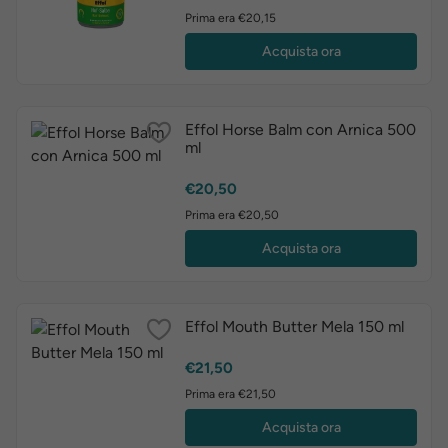
Prima era €20,15
Acquista ora
Effol Horse Balm con Arnica 500
ml
Prezzo
€20,50
Prima era €20,50
Acquista ora
Effol Mouth Butter Mela 150 ml
Prezzo
€21,50
Prima era €21,50
Acquista ora