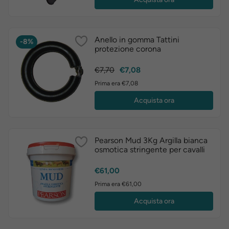
Anello in gomma Tattini
-8%
protezione corona
Prezzo
Prezzo
€7,70
€7,08
base
Prima era €7,08
Acquista ora
Pearson Mud 3Kg Argilla bianca
osmotica stringente per cavalli
Prezzo
€61,00
Prima era €61,00
Acquista ora