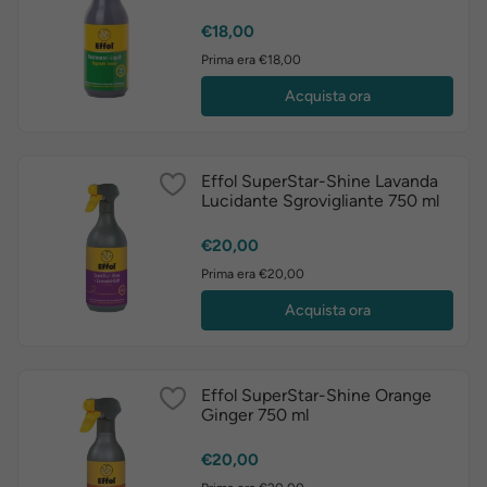
Prezzo
€18,00
Prima era €18,00
Acquista ora
Effol SuperStar-Shine Lavanda
Lucidante Sgrovigliante 750 ml
Prezzo
€20,00
Prima era €20,00
Acquista ora
Effol SuperStar-Shine Orange
Ginger 750 ml
Prezzo
€20,00