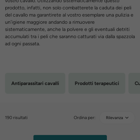
vostro cavallo. Utilizzando sistematicamente questo
prodotto, infatti, non solo combatterete la caduta dei peli
del cavallo ma garantirete al vostro esemplare una pulizia e
un’igiene maggiore andando a rimuovere
sistematicamente, anche la polvere e gli eventuali detriti
accumulati tra i peli che saranno catturati via dalla spazzola
ad ogni passata.
Antiparassitari cavalli
Prodotti terapeutici
Cu
190 risultati
Ordina per:
Rilevanza