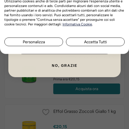
Effol Grasso Zoccoli Nero 1 kg
Utilizziamo cookies anche di terze parti per migliorare l'esperienza utente e
personalizzare contenuti e ads. Condividiamo alcuni dati con social media,
partner pubblicitari e di analitica che potrebbero combinarli con altri dati che
hai fornito usando i loro servizi. Puoi accettarli tutti, personalizzare le
Prezzo
€20,15
tipologie o premere "Continua senza accettare" per proseguire coi soli
Nome
Cognome
Prima era €20,15
cookie tecnici. Per maggiori dettagli:
Informativa Cookie
.
Acquista ora
Personalizza
Accetta Tutti
ISCRIVITI ORA
Effol Grasso Zoccoli Verde 1 kg
NO, GRAZIE
Prezzo
€20,15
Prima era €20,15
Acquista ora
Effol Grasso Zoccoli Giallo 1 kg
Prezzo
€20,15