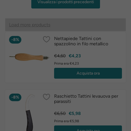
Visualizza i prodotti precedenti
Load more products
Nettapiede Tattini con
-8%
spazzolino in filo metallico
Prezzo
Prezzo
€4,60
€4,23
base
Prima era €4,23
Acquista ora
Raschietto Tattini levauova per
-8%
parassiti
Prezzo
Prezzo
€6,50
€5,98
base
Prima era €5,98
Acquista ora