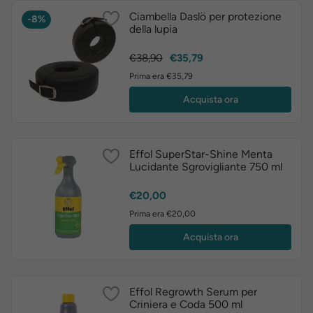
Ciambella Daslö per protezione
-8%
della lupia
Prezzo
Prezzo
€38,90
€35,79
base
Prima era €35,79
Acquista ora
Effol SuperStar-Shine Menta
Lucidante Sgrovigliante 750 ml
Prezzo
€20,00
Prima era €20,00
Acquista ora
Effol Regrowth Serum per
Criniera e Coda 500 ml